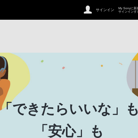
My Sonyに
サインイン
サインインす
「できたらいいな」
「安心」も