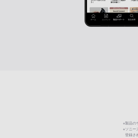
※
製品の
※
ソニー
登録さ