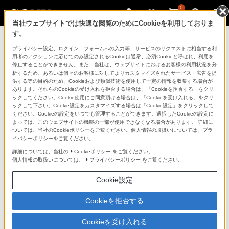
0
当社ウェブサイトでは快適な閲覧のためにCookieを利用しておりま
す。
マイページ
プライバシー設定、ログイン、フォームへの入力等、サービスのリクエストに相当する利
用者のアクションに応じてのみ設定されるCookieは通常、必須Cookieと呼ばれ、利用を
停止することができません。また、当社は、ウェブサイトにおけるお客様の利用状況を分
析するため、あるいは個々のお客様に対してよりカスタマイズされたサービス・広告を提
供する等の目的のため、Cookieおよび類似技術を使用して一定の情報を収集する場合が
あります。それらのCookieの受け入れを拒否する場合は、「Cookieを拒否する」をクリ
ックしてください。Cookie使用にご同意頂ける場合は、「Cookieを受け入れる」をクリ
ックして下さい。Cookie設定をカスタマイズする場合は「Cookie設定」をクリックして
ください。Cookieの設定をいつでも管理することができます。選択したCookieの設定に
「できたらいいな」も
よっては、このウェブサイトの機能の一部が使用できなくなる場合があります。 詳細に
ついては、当社のCookieポリシーをご覧ください。個人情報の取扱いについては、プラ
「安心」も
イバシーポリシーをご覧ください。
詳細については、当社の
Cookieポリシー
をご覧ください。
個人情報の取扱いについては、
プライバシーポリシー
をご覧ください。
Cookie設定
Cookieを拒否する
Cookieを受け入れる