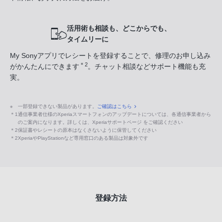
活用術も相談も、どこからでも、
タイムリーに
My Sonyアプリでレシートを登録することで、修理のお申し込み
＊2
がかんたんにできます
。チャット相談などサポート機能も充
実。
※
一部登録できない製品があります。
ご確認はこちら
＊1
通信事業者仕様のXperiaスマートフォンのアップデートについては、各通信事業者から
のご案内になります。詳しくは、Xperiaサポートページ をご確認ください
＊2
保証書やレシートの原本はなくさないように保管してください
＊2
XperiaやPlayStationなど専用窓口のある製品は対象外です
登録方法