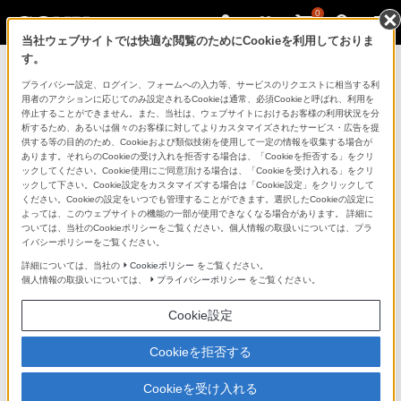
0
当社ウェブサイトでは快適な閲覧のためにCookieを利用しておりま
す。
マイページ
プライバシー設定、ログイン、フォームへの入力等、サービスのリクエストに相当する利
用者のアクションに応じてのみ設定されるCookieは通常、必須Cookieと呼ばれ、利用を
停止することができません。また、当社は、ウェブサイトにおけるお客様の利用状況を分
析するため、あるいは個々のお客様に対してよりカスタマイズされたサービス・広告を提
供する等の目的のため、Cookieおよび類似技術を使用して一定の情報を収集する場合が
あります。それらのCookieの受け入れを拒否する場合は、「Cookieを拒否する」をクリ
ックしてください。Cookie使用にご同意頂ける場合は、「Cookieを受け入れる」をクリ
ックして下さい。Cookie設定をカスタマイズする場合は「Cookie設定」をクリックして
ください。Cookieの設定をいつでも管理することができます。選択したCookieの設定に
「できたらいいな」も
よっては、このウェブサイトの機能の一部が使用できなくなる場合があります。 詳細に
ついては、当社のCookieポリシーをご覧ください。個人情報の取扱いについては、プラ
「安心」も
イバシーポリシーをご覧ください。
詳細については、当社の
Cookieポリシー
をご覧ください。
個人情報の取扱いについては、
プライバシーポリシー
をご覧ください。
Cookie設定
Cookieを拒否する
Cookieを受け入れる