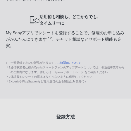
活用術も相談も、どこからでも、
タイムリーに
My Sonyアプリでレシートを登録することで、修理のお申し込み
＊2
がかんたんにできます
。チャット相談などサポート機能も充
実。
※
一部登録できない製品があります。
ご確認はこちら
＊1
通信事業者仕様のXperiaスマートフォンのアップデートについては、各通信事業者から
のご案内になります。詳しくは、Xperiaサポートページ をご確認ください
＊2
保証書やレシートの原本はなくさないように保管してください
＊2
XperiaやPlayStationなど専用窓口のある製品は対象外です
登録方法