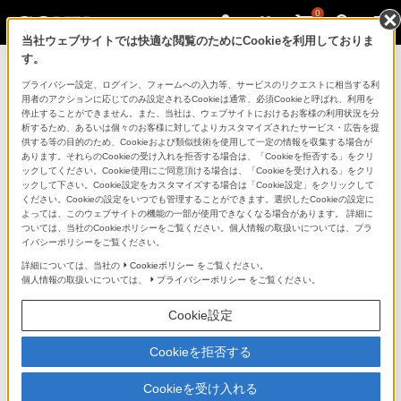
0
当社ウェブサイトでは快適な閲覧のためにCookieを利用しておりま
す。
マイページ
プライバシー設定、ログイン、フォームへの入力等、サービスのリクエストに相当する利
用者のアクションに応じてのみ設定されるCookieは通常、必須Cookieと呼ばれ、利用を
停止することができません。また、当社は、ウェブサイトにおけるお客様の利用状況を分
析するため、あるいは個々のお客様に対してよりカスタマイズされたサービス・広告を提
供する等の目的のため、Cookieおよび類似技術を使用して一定の情報を収集する場合が
あります。それらのCookieの受け入れを拒否する場合は、「Cookieを拒否する」をクリ
ックしてください。Cookie使用にご同意頂ける場合は、「Cookieを受け入れる」をクリ
ックして下さい。Cookie設定をカスタマイズする場合は「Cookie設定」をクリックして
ください。Cookieの設定をいつでも管理することができます。選択したCookieの設定に
「できたらいいな」も
よっては、このウェブサイトの機能の一部が使用できなくなる場合があります。 詳細に
ついては、当社のCookieポリシーをご覧ください。個人情報の取扱いについては、プラ
「安心」も
イバシーポリシーをご覧ください。
詳細については、当社の
Cookieポリシー
をご覧ください。
個人情報の取扱いについては、
プライバシーポリシー
をご覧ください。
Cookie設定
Cookieを拒否する
Cookieを受け入れる