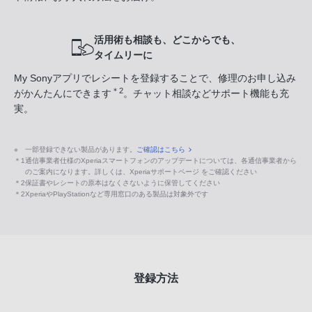
活用術も相談も、どこからでも、
タイムリーに
My Sonyアプリでレシートを登録することで、修理のお申し込み
＊2
がかんたんにできます
。チャット相談などサポート機能も充
実。
※
一部登録できない製品があります。
ご確認はこちら
＊1
通信事業者仕様のXperiaスマートフォンのアップデートについては、各通信事業者から
のご案内になります。詳しくは、Xperiaサポートページ をご確認ください
＊2
保証書やレシートの原本はなくさないように保管してください
＊2
XperiaやPlayStationなど専用窓口のある製品は対象外です
登録方法