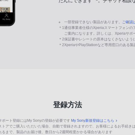
たんにできます
。チャット相談
※
一部登録できない製品があります。
ご確認
＊1
通信事業者仕様のXperiaスマートフォン
ご案内になります。詳しくは、Xperiaサ
＊2
保証書やレシートの原本はなくさないよう
＊2
XperiaやPlayStationなど専用窓口のあ
登録方法
サポート登録にはMy Sonyの登録が必要です
My Sony新規登録はこちら
ストアでご購入いただいた場合、自動で登録されますので、お客様によるお手続き
れるまで、製品のお届け後、数日から2週間程度かかる場合があります