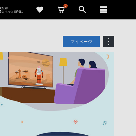
0
新規登録
るともっと便利に
マイページ
も