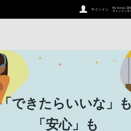
My Sonyに
サインイン
サインインす
「できたらいいな」
「安心」も