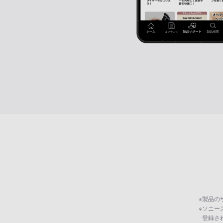
※
製品の
※
ソニー
登録さ