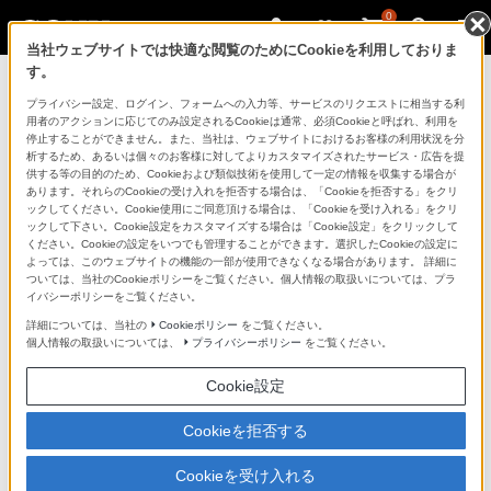
0
当社ウェブサイトでは快適な閲覧のためにCookieを利用しておりま
す。
マイページ
プライバシー設定、ログイン、フォームへの入力等、サービスのリクエストに相当する利
用者のアクションに応じてのみ設定されるCookieは通常、必須Cookieと呼ばれ、利用を
停止することができません。また、当社は、ウェブサイトにおけるお客様の利用状況を分
析するため、あるいは個々のお客様に対してよりカスタマイズされたサービス・広告を提
供する等の目的のため、Cookieおよび類似技術を使用して一定の情報を収集する場合が
あります。それらのCookieの受け入れを拒否する場合は、「Cookieを拒否する」をクリ
ックしてください。Cookie使用にご同意頂ける場合は、「Cookieを受け入れる」をクリ
ックして下さい。Cookie設定をカスタマイズする場合は「Cookie設定」をクリックして
ください。Cookieの設定をいつでも管理することができます。選択したCookieの設定に
「できたらいいな」も
よっては、このウェブサイトの機能の一部が使用できなくなる場合があります。 詳細に
ついては、当社のCookieポリシーをご覧ください。個人情報の取扱いについては、プラ
「安心」も
イバシーポリシーをご覧ください。
詳細については、当社の
Cookieポリシー
をご覧ください。
個人情報の取扱いについては、
プライバシーポリシー
をご覧ください。
Cookie設定
Cookieを拒否する
Cookieを受け入れる