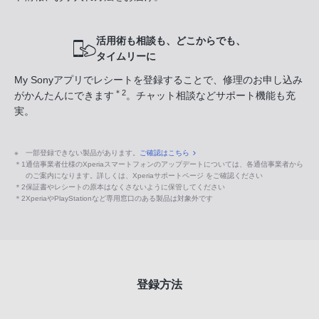
活用術も相談も、どこからでも、
タイムリーに
My Sonyアプリでレシートを登録することで、修理のお申し込み
＊2
がかんたんにできます
。チャット相談などサポート機能も充
実。
※
一部登録できない製品があります。
ご確認はこちら
＊1
通信事業者仕様のXperiaスマートフォンのアップデートについては、各通信事業者から
のご案内になります。詳しくは、Xperiaサポートページ をご確認ください
＊2
保証書やレシートの原本はなくさないように保管してください
＊2
XperiaやPlayStationなど専用窓口のある製品は対象外です
登録方法