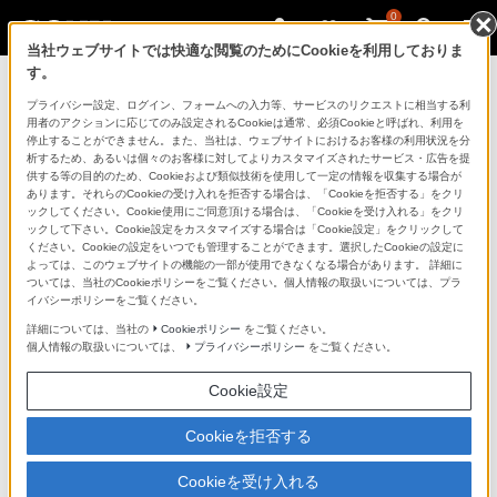
0
当社ウェブサイトでは快適な閲覧のためにCookieを利用しておりま
す。
マイページ
プライバシー設定、ログイン、フォームへの入力等、サービスのリクエストに相当する利
用者のアクションに応じてのみ設定されるCookieは通常、必須Cookieと呼ばれ、利用を
停止することができません。また、当社は、ウェブサイトにおけるお客様の利用状況を分
析するため、あるいは個々のお客様に対してよりカスタマイズされたサービス・広告を提
供する等の目的のため、Cookieおよび類似技術を使用して一定の情報を収集する場合が
あります。それらのCookieの受け入れを拒否する場合は、「Cookieを拒否する」をクリ
ックしてください。Cookie使用にご同意頂ける場合は、「Cookieを受け入れる」をクリ
ックして下さい。Cookie設定をカスタマイズする場合は「Cookie設定」をクリックして
ください。Cookieの設定をいつでも管理することができます。選択したCookieの設定に
「できたらいいな」も
よっては、このウェブサイトの機能の一部が使用できなくなる場合があります。 詳細に
ついては、当社のCookieポリシーをご覧ください。個人情報の取扱いについては、プラ
「安心」も
イバシーポリシーをご覧ください。
詳細については、当社の
Cookieポリシー
をご覧ください。
個人情報の取扱いについては、
プライバシーポリシー
をご覧ください。
Cookie設定
Cookieを拒否する
Cookieを受け入れる