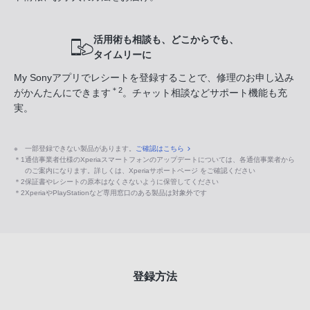
活用術も相談も、どこからでも、
タイムリーに
My Sonyアプリでレシートを登録することで、修理のお申し込み
＊2
がかんたんにできます
。チャット相談などサポート機能も充
実。
※
一部登録できない製品があります。
ご確認はこちら
＊1
通信事業者仕様のXperiaスマートフォンのアップデートについては、各通信事業者から
のご案内になります。詳しくは、Xperiaサポートページ をご確認ください
＊2
保証書やレシートの原本はなくさないように保管してください
＊2
XperiaやPlayStationなど専用窓口のある製品は対象外です
登録方法