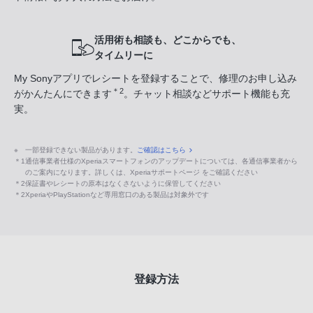
活用術も相談も、どこからでも、
タイムリーに
My Sonyアプリでレシートを登録することで、修理のお申し込み
＊2
がかんたんにできます
。チャット相談などサポート機能も充
実。
※
一部登録できない製品があります。
ご確認はこちら
＊1
通信事業者仕様のXperiaスマートフォンのアップデートについては、各通信事業者から
のご案内になります。詳しくは、Xperiaサポートページ をご確認ください
＊2
保証書やレシートの原本はなくさないように保管してください
＊2
XperiaやPlayStationなど専用窓口のある製品は対象外です
登録方法