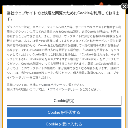
0
当社ウェブサイトでは快適な閲覧のためにCookieを利用しておりま
す。
マイページ
プライバシー設定、ログイン、フォームへの入力等、サービスのリクエストに相当する利
用者のアクションに応じてのみ設定されるCookieは通常、必須Cookieと呼ばれ、利用を
停止することができません。また、当社は、ウェブサイトにおけるお客様の利用状況を分
析するため、あるいは個々のお客様に対してよりカスタマイズされたサービス・広告を提
供する等の目的のため、Cookieおよび類似技術を使用して一定の情報を収集する場合が
あります。それらのCookieの受け入れを拒否する場合は、「Cookieを拒否する」をクリ
ックしてください。Cookie使用にご同意頂ける場合は、「Cookieを受け入れる」をクリ
ックして下さい。Cookie設定をカスタマイズする場合は「Cookie設定」をクリックして
ください。Cookieの設定をいつでも管理することができます。選択したCookieの設定に
「できたらいいな」も
よっては、このウェブサイトの機能の一部が使用できなくなる場合があります。 詳細に
ついては、当社のCookieポリシーをご覧ください。個人情報の取扱いについては、プラ
「安心」も
イバシーポリシーをご覧ください。
詳細については、当社の
Cookieポリシー
をご覧ください。
個人情報の取扱いについては、
プライバシーポリシー
をご覧ください。
Cookie設定
Cookieを拒否する
Cookieを受け入れる