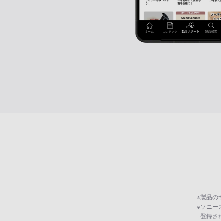
※
製品の
※
ソニー
登録さ