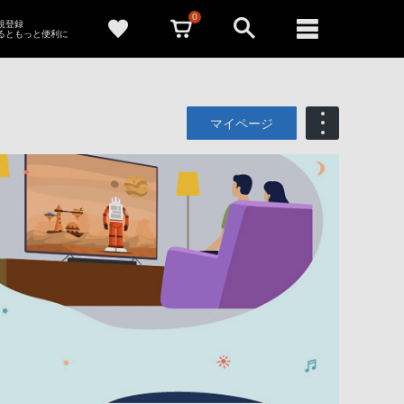
0
新規登録
るともっと便利に
マイページ
も