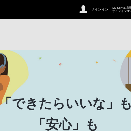
My Sonyに
サインイン
サインインす
「できたらいいな」
「安心」も