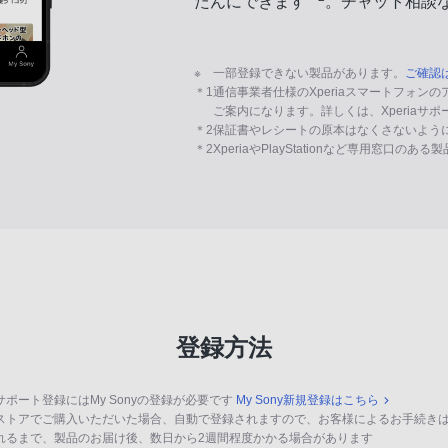
たんにできます
。チャット相談
※
一部登録できない製品があります。
ご確認
＊1
通信事業者仕様のXperiaスマートフォン
ご案内になります。詳しくは、Xperiaサ
＊2
保証書やレシートの原本はなくさないよう
＊2
XperiaやPlayStationなど専用窓口のあ
登録方法
サポート登録にはMy Sonyの登録が必要です
My Sony新規登録はこちら
ストアでご購入いただいた場合、自動で登録されますので、お客様によるお手続き
れるまで、製品のお届け後、数日から2週間程度かかる場合があります