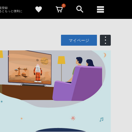
0
新規登録
るともっと便利に
マイページ
も