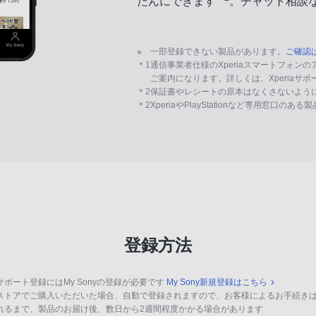
たんにできます
。チャット相談
※
一部登録できない製品があります。
ご確認
＊1
通信事業者仕様のXperiaスマートフォン
ご案内になります。詳しくは、Xperiaサ
＊2
保証書やレシートの原本はなくさないよう
＊2
XperiaやPlayStationなど専用窓口のあ
登録方法
サポート登録にはMy Sonyの登録が必要です
My Sony新規登録はこちら
ストアでご購入いただいた場合、自動で登録されますので、お客様によるお手続き
れるまで、製品のお届け後、数日から2週間程度かかる場合があります