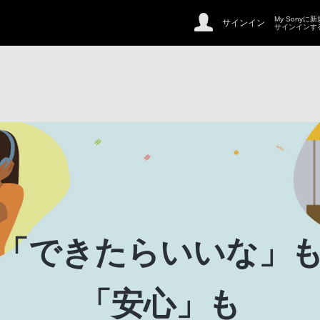
My Sonyに
サインイン
サインインす
「できたらいいな」
「安心」も