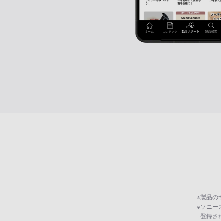
※
製品の
※
ソニー
登録さ