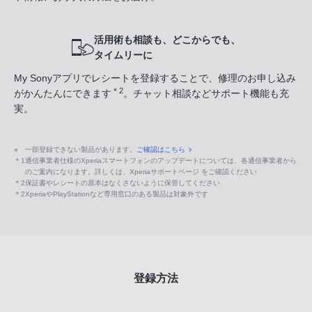
活用術も相談も、どこからでも、
タイムリーに
My Sonyアプリでレシートを登録することで、修理のお申し込み
＊2
がかんたんにできます
。チャット相談などサポート機能も充
実。
※
一部登録できない製品があります。
ご確認はこちら
＊1
通信事業者仕様のXperiaスマートフォンのアップデートについては、各通信事業者から
のご案内になります。詳しくは、Xperiaサポートページ をご確認ください
＊2
保証書やレシートの原本はなくさないように保管してください
＊2
XperiaやPlayStationなど専用窓口のある製品は対象外です
登録方法