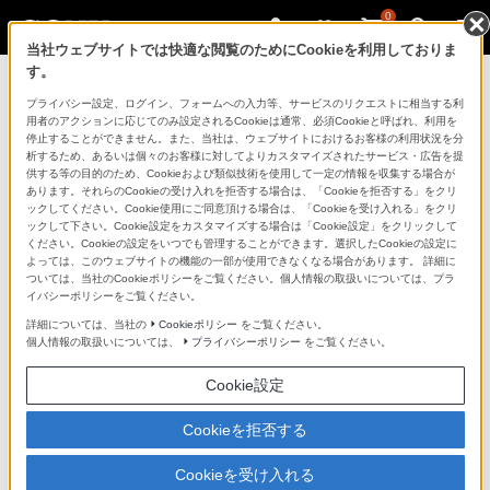
0
当社ウェブサイトでは快適な閲覧のためにCookieを利用しておりま
す。
マイページ
プライバシー設定、ログイン、フォームへの入力等、サービスのリクエストに相当する利
用者のアクションに応じてのみ設定されるCookieは通常、必須Cookieと呼ばれ、利用を
停止することができません。また、当社は、ウェブサイトにおけるお客様の利用状況を分
析するため、あるいは個々のお客様に対してよりカスタマイズされたサービス・広告を提
供する等の目的のため、Cookieおよび類似技術を使用して一定の情報を収集する場合が
あります。それらのCookieの受け入れを拒否する場合は、「Cookieを拒否する」をクリ
ックしてください。Cookie使用にご同意頂ける場合は、「Cookieを受け入れる」をクリ
ックして下さい。Cookie設定をカスタマイズする場合は「Cookie設定」をクリックして
ください。Cookieの設定をいつでも管理することができます。選択したCookieの設定に
「できたらいいな」も
よっては、このウェブサイトの機能の一部が使用できなくなる場合があります。 詳細に
ついては、当社のCookieポリシーをご覧ください。個人情報の取扱いについては、プラ
「安心」も
イバシーポリシーをご覧ください。
詳細については、当社の
Cookieポリシー
をご覧ください。
個人情報の取扱いについては、
プライバシーポリシー
をご覧ください。
Cookie設定
Cookieを拒否する
Cookieを受け入れる