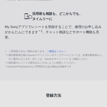
活用術も相談も、どこからでも、
タイムリーに
My Sonyアプリでレシートを登録することで、修理のお申し込み
＊2
がかんたんにできます
。チャット相談などサポート機能も充
実。
※
一部登録できない製品があります。
ご確認はこちら
＊1
通信事業者仕様のXperiaスマートフォンのアップデートについては、各通信事業者から
のご案内になります。詳しくは、Xperiaサポートページ をご確認ください
＊2
保証書やレシートの原本はなくさないように保管してください
＊2
XperiaやPlayStationなど専用窓口のある製品は対象外です
登録方法