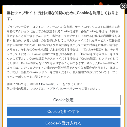
0
当社ウェブサイトでは快適な閲覧のためにCookieを利用しておりま
す。
マイページ
プライバシー設定、ログイン、フォームへの入力等、サービスのリクエストに相当する利
用者のアクションに応じてのみ設定されるCookieは通常、必須Cookieと呼ばれ、利用を
停止することができません。また、当社は、ウェブサイトにおけるお客様の利用状況を分
析するため、あるいは個々のお客様に対してよりカスタマイズされたサービス・広告を提
供する等の目的のため、Cookieおよび類似技術を使用して一定の情報を収集する場合が
あります。それらのCookieの受け入れを拒否する場合は、「Cookieを拒否する」をクリ
ックしてください。Cookie使用にご同意頂ける場合は、「Cookieを受け入れる」をクリ
ックして下さい。Cookie設定をカスタマイズする場合は「Cookie設定」をクリックして
ください。Cookieの設定をいつでも管理することができます。選択したCookieの設定に
「できたらいいな」も
よっては、このウェブサイトの機能の一部が使用できなくなる場合があります。 詳細に
ついては、当社のCookieポリシーをご覧ください。個人情報の取扱いについては、プラ
「安心」も
イバシーポリシーをご覧ください。
詳細については、当社の
Cookieポリシー
をご覧ください。
個人情報の取扱いについては、
プライバシーポリシー
をご覧ください。
Cookie設定
Cookieを拒否する
Cookieを受け入れる