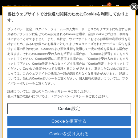
0
当社ウェブサイトでは快適な閲覧のためにCookieを利用しておりま
す。
マイページ
プライバシー設定、ログイン、フォームへの入力等、サービスのリクエストに相当する利
用者のアクションに応じてのみ設定されるCookieは通常、必須Cookieと呼ばれ、利用を
停止することができません。また、当社は、ウェブサイトにおけるお客様の利用状況を分
析するため、あるいは個々のお客様に対してよりカスタマイズされたサービス・広告を提
供する等の目的のため、Cookieおよび類似技術を使用して一定の情報を収集する場合が
あります。それらのCookieの受け入れを拒否する場合は、「Cookieを拒否する」をクリ
ックしてください。Cookie使用にご同意頂ける場合は、「Cookieを受け入れる」をクリ
ックして下さい。Cookie設定をカスタマイズする場合は「Cookie設定」をクリックして
ください。Cookieの設定をいつでも管理することができます。選択したCookieの設定に
「できたらいいな」も
よっては、このウェブサイトの機能の一部が使用できなくなる場合があります。 詳細に
ついては、当社のCookieポリシーをご覧ください。個人情報の取扱いについては、プラ
「安心」も
イバシーポリシーをご覧ください。
詳細については、当社の
Cookieポリシー
をご覧ください。
個人情報の取扱いについては、
プライバシーポリシー
をご覧ください。
Cookie設定
Cookieを拒否する
Cookieを受け入れる