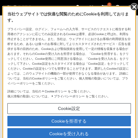
0
当社ウェブサイトでは快適な閲覧のためにCookieを利用しておりま
す。
マイページ
プライバシー設定、ログイン、フォームへの入力等、サービスのリクエストに相当する利
用者のアクションに応じてのみ設定されるCookieは通常、必須Cookieと呼ばれ、利用を
停止することができません。また、当社は、ウェブサイトにおけるお客様の利用状況を分
析するため、あるいは個々のお客様に対してよりカスタマイズされたサービス・広告を提
供する等の目的のため、Cookieおよび類似技術を使用して一定の情報を収集する場合が
あります。それらのCookieの受け入れを拒否する場合は、「Cookieを拒否する」をクリ
ックしてください。Cookie使用にご同意頂ける場合は、「Cookieを受け入れる」をクリ
ックして下さい。Cookie設定をカスタマイズする場合は「Cookie設定」をクリックして
ください。Cookieの設定をいつでも管理することができます。選択したCookieの設定に
「できたらいいな」も
よっては、このウェブサイトの機能の一部が使用できなくなる場合があります。 詳細に
ついては、当社のCookieポリシーをご覧ください。個人情報の取扱いについては、プラ
「安心」も
イバシーポリシーをご覧ください。
詳細については、当社の
Cookieポリシー
をご覧ください。
個人情報の取扱いについては、
プライバシーポリシー
をご覧ください。
Cookie設定
Cookieを拒否する
Cookieを受け入れる