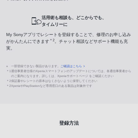
活用術も相談も、どこからでも、
タイムリーに
My Sonyアプリでレシートを登録することで、修理のお申し込み
＊2
がかんたんにできます
。チャット相談などサポート機能も充
実。
※
一部登録できない製品があります。
ご確認はこちら
＊1
通信事業者仕様のXperiaスマートフォンのアップデートについては、各通信事業者から
のご案内になります。詳しくは、Xperiaサポートページ をご確認ください
＊2
保証書やレシートの原本はなくさないように保管してください
＊2
XperiaやPlayStationなど専用窓口のある製品は対象外です
登録方法