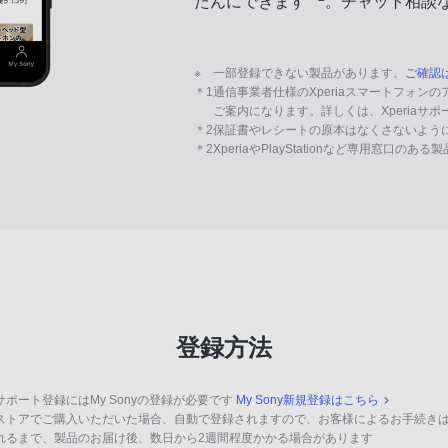
たんにできます
。チャット相談
※
一部登録できない製品があります。
ご確認
＊1
通信事業者仕様のXperiaスマートフォン
ご案内になります。詳しくは、Xperiaサ
＊2
保証書やレシートの原本はなくさないよう
＊2
XperiaやPlayStationなど専用窓口のあ
登録方法
サポート登録にはMy Sonyの登録が必要です
My Sony新規登録はこちら
ストアでご購入いただいた場合、自動で登録されますので、お客様によるお手続き
れるまで、製品のお届け後、数日から2週間程度かかる場合があります