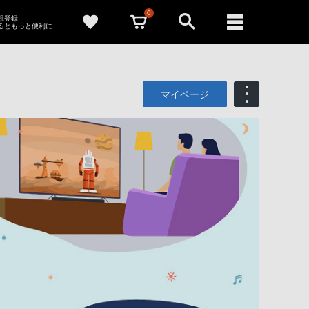
0
新規登録
るともっと便利に
マイページ
も