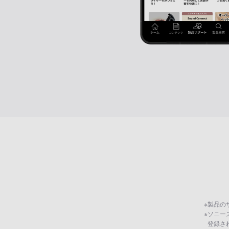
※
製品の
※
ソニー
登録さ