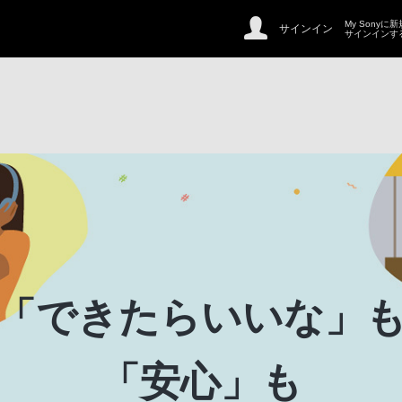
My Sonyに
サインイン
サインインす
「できたらいいな」
「安心」も