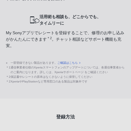
活用術も相談も、どこからでも、
タイムリーに
My Sonyアプリでレシートを登録することで、修理のお申し込み
＊2
がかんたんにできます
。チャット相談などサポート機能も充
実。
※
一部登録できない製品があります。
ご確認はこちら
＊1
通信事業者仕様のXperiaスマートフォンのアップデートについては、各通信事業者から
のご案内になります。詳しくは、Xperiaサポートページ をご確認ください
＊2
保証書やレシートの原本はなくさないように保管してください
＊2
XperiaやPlayStationなど専用窓口のある製品は対象外です
登録方法