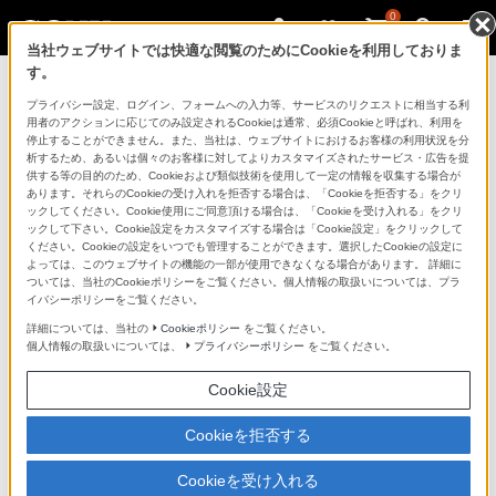
0
当社ウェブサイトでは快適な閲覧のためにCookieを利用しておりま
す。
マイページ
プライバシー設定、ログイン、フォームへの入力等、サービスのリクエストに相当する利
用者のアクションに応じてのみ設定されるCookieは通常、必須Cookieと呼ばれ、利用を
停止することができません。また、当社は、ウェブサイトにおけるお客様の利用状況を分
析するため、あるいは個々のお客様に対してよりカスタマイズされたサービス・広告を提
供する等の目的のため、Cookieおよび類似技術を使用して一定の情報を収集する場合が
あります。それらのCookieの受け入れを拒否する場合は、「Cookieを拒否する」をクリ
ックしてください。Cookie使用にご同意頂ける場合は、「Cookieを受け入れる」をクリ
ックして下さい。Cookie設定をカスタマイズする場合は「Cookie設定」をクリックして
ください。Cookieの設定をいつでも管理することができます。選択したCookieの設定に
「できたらいいな」も
よっては、このウェブサイトの機能の一部が使用できなくなる場合があります。 詳細に
ついては、当社のCookieポリシーをご覧ください。個人情報の取扱いについては、プラ
「安心」も
イバシーポリシーをご覧ください。
詳細については、当社の
Cookieポリシー
をご覧ください。
個人情報の取扱いについては、
プライバシーポリシー
をご覧ください。
Cookie設定
Cookieを拒否する
Cookieを受け入れる