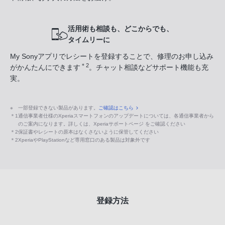
活用術も相談も、どこからでも、
タイムリーに
My Sonyアプリでレシートを登録することで、修理のお申し込み
＊2
がかんたんにできます
。チャット相談などサポート機能も充
実。
※
一部登録できない製品があります。
ご確認はこちら
＊1
通信事業者仕様のXperiaスマートフォンのアップデートについては、各通信事業者から
のご案内になります。詳しくは、Xperiaサポートページ をご確認ください
＊2
保証書やレシートの原本はなくさないように保管してください
＊2
XperiaやPlayStationなど専用窓口のある製品は対象外です
登録方法