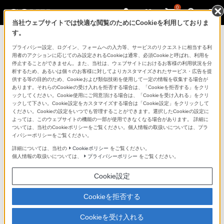
0
当社ウェブサイトでは快適な閲覧のためにCookieを利用しておりま
す。
マイページ
プライバシー設定、ログイン、フォームへの入力等、サービスのリクエストに相当する利
用者のアクションに応じてのみ設定されるCookieは通常、必須Cookieと呼ばれ、利用を
停止することができません。また、当社は、ウェブサイトにおけるお客様の利用状況を分
析するため、あるいは個々のお客様に対してよりカスタマイズされたサービス・広告を提
供する等の目的のため、Cookieおよび類似技術を使用して一定の情報を収集する場合が
あります。それらのCookieの受け入れを拒否する場合は、「Cookieを拒否する」をクリ
ックしてください。Cookie使用にご同意頂ける場合は、「Cookieを受け入れる」をクリ
ックして下さい。Cookie設定をカスタマイズする場合は「Cookie設定」をクリックして
ください。Cookieの設定をいつでも管理することができます。選択したCookieの設定に
「できたらいいな」も
よっては、このウェブサイトの機能の一部が使用できなくなる場合があります。 詳細に
ついては、当社のCookieポリシーをご覧ください。個人情報の取扱いについては、プラ
「安心」も
イバシーポリシーをご覧ください。
詳細については、当社の
Cookieポリシー
をご覧ください。
個人情報の取扱いについては、
プライバシーポリシー
をご覧ください。
Cookie設定
Cookieを拒否する
Cookieを受け入れる