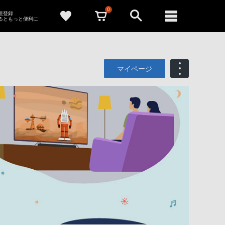
0
新規登録
るともっと便利に
マイページ
も