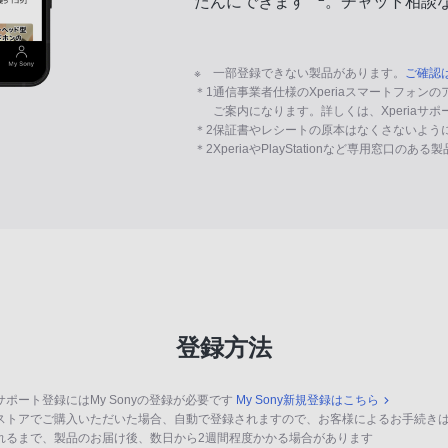
たんにできます
。チャット相談
※
一部登録できない製品があります。
ご確認
＊1
通信事業者仕様のXperiaスマートフォン
ご案内になります。詳しくは、Xperiaサ
＊2
保証書やレシートの原本はなくさないよう
＊2
XperiaやPlayStationなど専用窓口のあ
登録方法
サポート登録にはMy Sonyの登録が必要です
My Sony新規登録はこちら
ストアでご購入いただいた場合、自動で登録されますので、お客様によるお手続き
れるまで、製品のお届け後、数日から2週間程度かかる場合があります