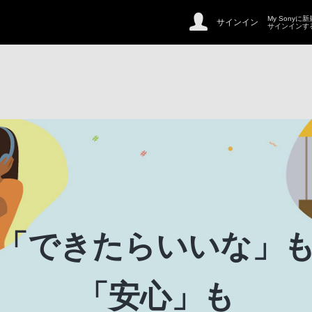
My Sonyに
サインイン
サインインす
「できたらいいな」
「安心」も