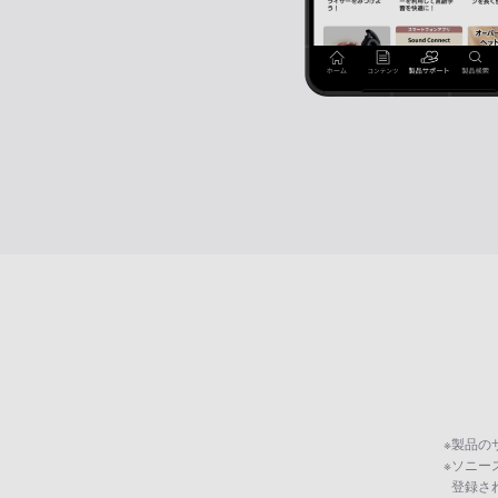
※
製品の
※
ソニー
登録さ