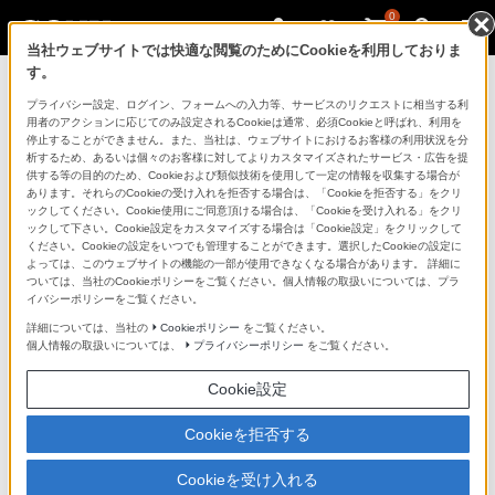
0
当社ウェブサイトでは快適な閲覧のためにCookieを利用しておりま
す。
マイページ
プライバシー設定、ログイン、フォームへの入力等、サービスのリクエストに相当する利
用者のアクションに応じてのみ設定されるCookieは通常、必須Cookieと呼ばれ、利用を
停止することができません。また、当社は、ウェブサイトにおけるお客様の利用状況を分
析するため、あるいは個々のお客様に対してよりカスタマイズされたサービス・広告を提
供する等の目的のため、Cookieおよび類似技術を使用して一定の情報を収集する場合が
あります。それらのCookieの受け入れを拒否する場合は、「Cookieを拒否する」をクリ
ックしてください。Cookie使用にご同意頂ける場合は、「Cookieを受け入れる」をクリ
ックして下さい。Cookie設定をカスタマイズする場合は「Cookie設定」をクリックして
ください。Cookieの設定をいつでも管理することができます。選択したCookieの設定に
「できたらいいな」も
よっては、このウェブサイトの機能の一部が使用できなくなる場合があります。 詳細に
ついては、当社のCookieポリシーをご覧ください。個人情報の取扱いについては、プラ
「安心」も
イバシーポリシーをご覧ください。
詳細については、当社の
Cookieポリシー
をご覧ください。
個人情報の取扱いについては、
プライバシーポリシー
をご覧ください。
Cookie設定
Cookieを拒否する
Cookieを受け入れる