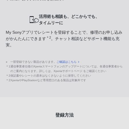
活用術も相談も、どこからでも、
タイムリーに
My Sonyアプリでレシートを登録することで、修理のお申し込み
＊2
がかんたんにできます
。チャット相談などサポート機能も充
実。
※
一部登録できない製品があります。
ご確認はこちら
＊1
通信事業者仕様のXperiaスマートフォンのアップデートについては、各通信事業者から
のご案内になります。詳しくは、Xperiaサポートページ をご確認ください
＊2
保証書やレシートの原本はなくさないように保管してください
＊2
XperiaやPlayStationなど専用窓口のある製品は対象外です
登録方法