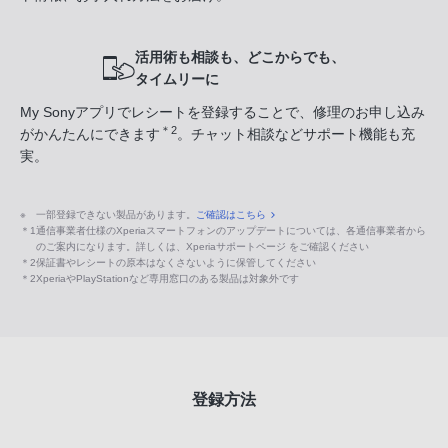
活用術も相談も、どこからでも、
タイムリーに
My Sonyアプリでレシートを登録することで、修理のお申し込み
＊2
がかんたんにできます
。チャット相談などサポート機能も充
実。
※
一部登録できない製品があります。
ご確認はこちら
＊1
通信事業者仕様のXperiaスマートフォンのアップデートについては、各通信事業者から
のご案内になります。詳しくは、Xperiaサポートページ をご確認ください
＊2
保証書やレシートの原本はなくさないように保管してください
＊2
XperiaやPlayStationなど専用窓口のある製品は対象外です
登録方法