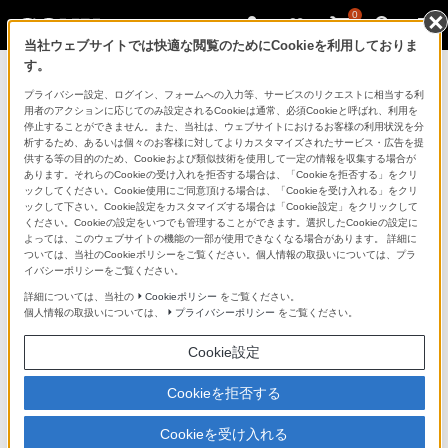
0
当社ウェブサイトでは快適な閲覧のためにCookieを利用しておりま
す。
マイページ
プライバシー設定、ログイン、フォームへの入力等、サービスのリクエストに相当する利
用者のアクションに応じてのみ設定されるCookieは通常、必須Cookieと呼ばれ、利用を
停止することができません。また、当社は、ウェブサイトにおけるお客様の利用状況を分
析するため、あるいは個々のお客様に対してよりカスタマイズされたサービス・広告を提
供する等の目的のため、Cookieおよび類似技術を使用して一定の情報を収集する場合が
あります。それらのCookieの受け入れを拒否する場合は、「Cookieを拒否する」をクリ
ックしてください。Cookie使用にご同意頂ける場合は、「Cookieを受け入れる」をクリ
ックして下さい。Cookie設定をカスタマイズする場合は「Cookie設定」をクリックして
ください。Cookieの設定をいつでも管理することができます。選択したCookieの設定に
「できたらいいな」も
よっては、このウェブサイトの機能の一部が使用できなくなる場合があります。 詳細に
ついては、当社のCookieポリシーをご覧ください。個人情報の取扱いについては、プラ
「安心」も
イバシーポリシーをご覧ください。
詳細については、当社の
Cookieポリシー
をご覧ください。
個人情報の取扱いについては、
プライバシーポリシー
をご覧ください。
Cookie設定
Cookieを拒否する
Cookieを受け入れる