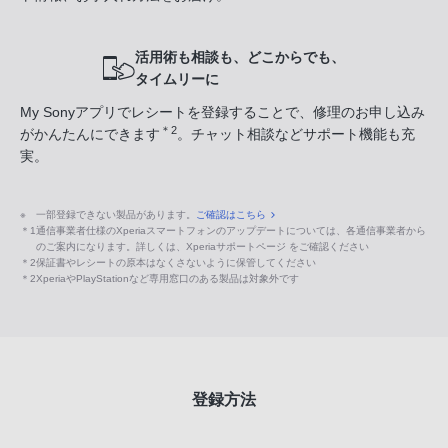
活用術も相談も、どこからでも、
タイムリーに
My Sonyアプリでレシートを登録することで、修理のお申し込み
＊2
がかんたんにできます
。チャット相談などサポート機能も充
実。
※
一部登録できない製品があります。
ご確認はこちら
＊1
通信事業者仕様のXperiaスマートフォンのアップデートについては、各通信事業者から
のご案内になります。詳しくは、Xperiaサポートページ をご確認ください
＊2
保証書やレシートの原本はなくさないように保管してください
＊2
XperiaやPlayStationなど専用窓口のある製品は対象外です
登録方法