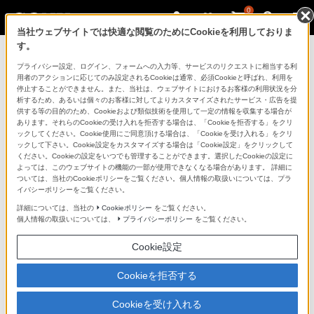
0
当社ウェブサイトでは快適な閲覧のためにCookieを利用しておりま
す。
マイページ
プライバシー設定、ログイン、フォームへの入力等、サービスのリクエストに相当する利
用者のアクションに応じてのみ設定されるCookieは通常、必須Cookieと呼ばれ、利用を
停止することができません。また、当社は、ウェブサイトにおけるお客様の利用状況を分
析するため、あるいは個々のお客様に対してよりカスタマイズされたサービス・広告を提
供する等の目的のため、Cookieおよび類似技術を使用して一定の情報を収集する場合が
あります。それらのCookieの受け入れを拒否する場合は、「Cookieを拒否する」をクリ
ックしてください。Cookie使用にご同意頂ける場合は、「Cookieを受け入れる」をクリ
ックして下さい。Cookie設定をカスタマイズする場合は「Cookie設定」をクリックして
ください。Cookieの設定をいつでも管理することができます。選択したCookieの設定に
「できたらいいな」も
よっては、このウェブサイトの機能の一部が使用できなくなる場合があります。 詳細に
ついては、当社のCookieポリシーをご覧ください。個人情報の取扱いについては、プラ
「安心」も
イバシーポリシーをご覧ください。
詳細については、当社の
Cookieポリシー
をご覧ください。
個人情報の取扱いについては、
プライバシーポリシー
をご覧ください。
Cookie設定
Cookieを拒否する
Cookieを受け入れる