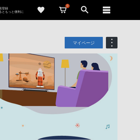
0
新規登録
るともっと便利に
マイページ
も