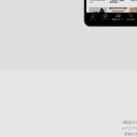
※
製品の
※
ソニー
登録さ