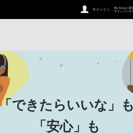
My Sonyに
サインイン
サインインす
「できたらいいな」
「安心」も