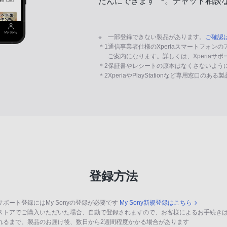
たんにできます
。チャット相談
※
一部登録できない製品があります。
ご確認
＊1
通信事業者仕様のXperiaスマートフォン
ご案内になります。詳しくは、Xperiaサ
＊2
保証書やレシートの原本はなくさないよう
＊2
XperiaやPlayStationなど専用窓口のあ
登録方法
サポート登録にはMy Sonyの登録が必要です
My Sony新規登録はこちら
ストアでご購入いただいた場合、自動で登録されますので、お客様によるお手続き
れるまで、製品のお届け後、数日から2週間程度かかる場合があります