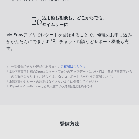
活用術も相談も、どこからでも、
タイムリーに
My Sonyアプリでレシートを登録することで、修理のお申し込み
＊2
がかんたんにできます
。チャット相談などサポート機能も充
実。
※
一部登録できない製品があります。
ご確認はこちら
＊1
通信事業者仕様のXperiaスマートフォンのアップデートについては、各通信事業者から
のご案内になります。詳しくは、Xperiaサポートページ をご確認ください
＊2
保証書やレシートの原本はなくさないように保管してください
＊2
XperiaやPlayStationなど専用窓口のある製品は対象外です
登録方法