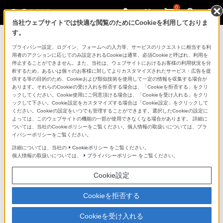
0
当社ウェブサイトでは快適な閲覧のためにCookieを利用しておりま
す。
マイページ
プライバシー設定、ログイン、フォームへの入力等、サービスのリクエストに相当する利
用者のアクションに応じてのみ設定されるCookieは通常、必須Cookieと呼ばれ、利用を
停止することができません。また、当社は、ウェブサイトにおけるお客様の利用状況を分
析するため、あるいは個々のお客様に対してよりカスタマイズされたサービス・広告を提
供する等の目的のため、Cookieおよび類似技術を使用して一定の情報を収集する場合が
あります。それらのCookieの受け入れを拒否する場合は、「Cookieを拒否する」をクリ
ックしてください。Cookie使用にご同意頂ける場合は、「Cookieを受け入れる」をクリ
ックして下さい。Cookie設定をカスタマイズする場合は「Cookie設定」をクリックして
ください。Cookieの設定をいつでも管理することができます。選択したCookieの設定に
「できたらいいな」も
よっては、このウェブサイトの機能の一部が使用できなくなる場合があります。 詳細に
ついては、当社のCookieポリシーをご覧ください。個人情報の取扱いについては、プラ
「安心」も
イバシーポリシーをご覧ください。
詳細については、当社の
Cookieポリシー
をご覧ください。
個人情報の取扱いについては、
プライバシーポリシー
をご覧ください。
Cookie設定
Cookieを拒否する
Cookieを受け入れる