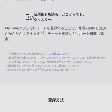
活用術も相談も、どこからでも、
タイムリーに
My Sonyアプリでレシートを登録することで、修理のお申し込み
＊2
がかんたんにできます
。チャット相談などサポート機能も充
実。
※
一部登録できない製品があります。
ご確認はこちら
＊1
通信事業者仕様のXperiaスマートフォンのアップデートについては、各通信事業者から
のご案内になります。詳しくは、Xperiaサポートページ をご確認ください
＊2
保証書やレシートの原本はなくさないように保管してください
＊2
XperiaやPlayStationなど専用窓口のある製品は対象外です
登録方法