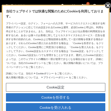
0
当社ウェブサイトでは快適な閲覧のためにCookieを利用しておりま
す。
マイページ
プライバシー設定、ログイン、フォームへの入力等、サービスのリクエストに相当する利
用者のアクションに応じてのみ設定されるCookieは通常、必須Cookieと呼ばれ、利用を
停止することができません。また、当社は、ウェブサイトにおけるお客様の利用状況を分
析するため、あるいは個々のお客様に対してよりカスタマイズされたサービス・広告を提
供する等の目的のため、Cookieおよび類似技術を使用して一定の情報を収集する場合が
あります。それらのCookieの受け入れを拒否する場合は、「Cookieを拒否する」をクリ
ックしてください。Cookie使用にご同意頂ける場合は、「Cookieを受け入れる」をクリ
ックして下さい。Cookie設定をカスタマイズする場合は「Cookie設定」をクリックして
ください。Cookieの設定をいつでも管理することができます。選択したCookieの設定に
「できたらいいな」も
よっては、このウェブサイトの機能の一部が使用できなくなる場合があります。 詳細に
ついては、当社のCookieポリシーをご覧ください。個人情報の取扱いについては、プラ
「安心」も
イバシーポリシーをご覧ください。
詳細については、当社の
Cookieポリシー
をご覧ください。
個人情報の取扱いについては、
プライバシーポリシー
をご覧ください。
Cookie設定
Cookieを拒否する
Cookieを受け入れる