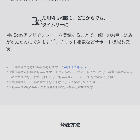
活用術も相談も、どこからでも、
タイムリーに
My Sonyアプリでレシートを登録することで、修理のお申し込み
＊2
がかんたんにできます
。チャット相談などサポート機能も充
実。
※
一部登録できない製品があります。
ご確認はこちら
＊1
通信事業者仕様のXperiaスマートフォンのアップデートについては、各通信事業者から
のご案内になります。詳しくは、Xperiaサポートページ をご確認ください
＊2
保証書やレシートの原本はなくさないように保管してください
＊2
XperiaやPlayStationなど専用窓口のある製品は対象外です
登録方法