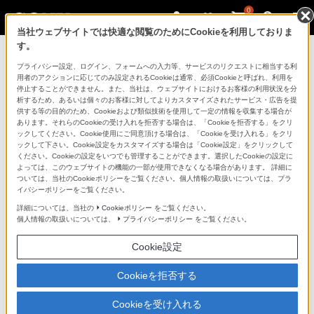
0
当社ウェブサイトでは快適な閲覧のためにCookieを利用しておりま
す。
マイページ
プライバシー設定、ログイン、フォームへの入力等、サービスのリクエストに相当する利
用者のアクションに応じてのみ設定されるCookieは通常、必須Cookieと呼ばれ、利用を
停止することができません。また、当社は、ウェブサイトにおけるお客様の利用状況を分
析するため、あるいは個々のお客様に対してよりカスタマイズされたサービス・広告を提
供する等の目的のため、Cookieおよび類似技術を使用して一定の情報を収集する場合が
あります。それらのCookieの受け入れを拒否する場合は、「Cookieを拒否する」をクリ
ックしてください。Cookie使用にご同意頂ける場合は、「Cookieを受け入れる」をクリ
ックして下さい。Cookie設定をカスタマイズする場合は「Cookie設定」をクリックして
ください。Cookieの設定をいつでも管理することができます。選択したCookieの設定に
「できたらいいな」も
よっては、このウェブサイトの機能の一部が使用できなくなる場合があります。 詳細に
ついては、当社のCookieポリシーをご覧ください。個人情報の取扱いについては、プラ
「安心」も
イバシーポリシーをご覧ください。
詳細については、当社の
Cookieポリシー
をご覧ください。
個人情報の取扱いについては、
プライバシーポリシー
をご覧ください。
Cookie設定
Cookieを拒否する
Cookieを受け入れる