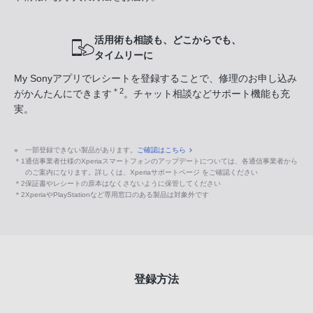
活用術も相談も、どこからでも、
タイムリーに
My Sonyアプリでレシートを登録することで、修理のお申し込み
＊2
がかんたんにできます
。チャット相談などサポート機能も充
実。
※
一部登録できない製品があります。
ご確認はこちら
＊1
通信事業者仕様のXperiaスマートフォンのアップデートについては、各通信事業者から
のご案内になります。詳しくは、Xperiaサポートページ をご確認ください
＊2
保証書やレシートの原本はなくさないように保管してください
＊2
XperiaやPlayStationなど専用窓口のある製品は対象外です
登録方法