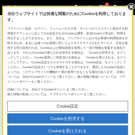
0
当社ウェブサイトでは快適な閲覧のためにCookieを利用しておりま
す。
マイページ
プライバシー設定、ログイン、フォームへの入力等、サービスのリクエストに相当する利
用者のアクションに応じてのみ設定されるCookieは通常、必須Cookieと呼ばれ、利用を
停止することができません。また、当社は、ウェブサイトにおけるお客様の利用状況を分
析するため、あるいは個々のお客様に対してよりカスタマイズされたサービス・広告を提
供する等の目的のため、Cookieおよび類似技術を使用して一定の情報を収集する場合が
あります。それらのCookieの受け入れを拒否する場合は、「Cookieを拒否する」をクリ
ックしてください。Cookie使用にご同意頂ける場合は、「Cookieを受け入れる」をクリ
ックして下さい。Cookie設定をカスタマイズする場合は「Cookie設定」をクリックして
ください。Cookieの設定をいつでも管理することができます。選択したCookieの設定に
「できたらいいな」も
よっては、このウェブサイトの機能の一部が使用できなくなる場合があります。 詳細に
ついては、当社のCookieポリシーをご覧ください。個人情報の取扱いについては、プラ
「安心」も
イバシーポリシーをご覧ください。
詳細については、当社の
Cookieポリシー
をご覧ください。
個人情報の取扱いについては、
プライバシーポリシー
をご覧ください。
Cookie設定
Cookieを拒否する
Cookieを受け入れる