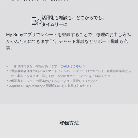
活用術も相談も、どこからでも、
タイムリーに
My Sonyアプリでレシートを登録することで、修理のお申し込み
＊2
がかんたんにできます
。チャット相談などサポート機能も充
実。
※
一部登録できない製品があります。
ご確認はこちら
＊1
通信事業者仕様のXperiaスマートフォンのアップデートについては、各通信事業者から
のご案内になります。詳しくは、Xperiaサポートページ をご確認ください
＊2
保証書やレシートの原本はなくさないように保管してください
＊2
XperiaやPlayStationなど専用窓口のある製品は対象外です
登録方法