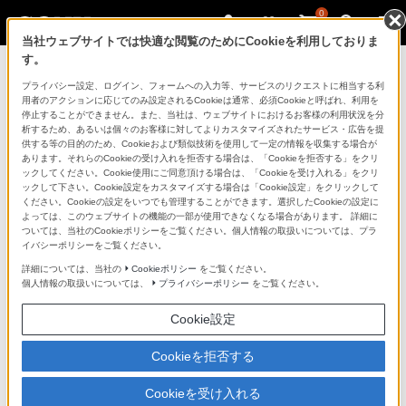
0
当社ウェブサイトでは快適な閲覧のためにCookieを利用しておりま
す。
マイページ
プライバシー設定、ログイン、フォームへの入力等、サービスのリクエストに相当する利
用者のアクションに応じてのみ設定されるCookieは通常、必須Cookieと呼ばれ、利用を
停止することができません。また、当社は、ウェブサイトにおけるお客様の利用状況を分
析するため、あるいは個々のお客様に対してよりカスタマイズされたサービス・広告を提
供する等の目的のため、Cookieおよび類似技術を使用して一定の情報を収集する場合が
あります。それらのCookieの受け入れを拒否する場合は、「Cookieを拒否する」をクリ
ックしてください。Cookie使用にご同意頂ける場合は、「Cookieを受け入れる」をクリ
ックして下さい。Cookie設定をカスタマイズする場合は「Cookie設定」をクリックして
ください。Cookieの設定をいつでも管理することができます。選択したCookieの設定に
「できたらいいな」も
よっては、このウェブサイトの機能の一部が使用できなくなる場合があります。 詳細に
ついては、当社のCookieポリシーをご覧ください。個人情報の取扱いについては、プラ
「安心」も
イバシーポリシーをご覧ください。
詳細については、当社の
Cookieポリシー
をご覧ください。
個人情報の取扱いについては、
プライバシーポリシー
をご覧ください。
Cookie設定
Cookieを拒否する
Cookieを受け入れる