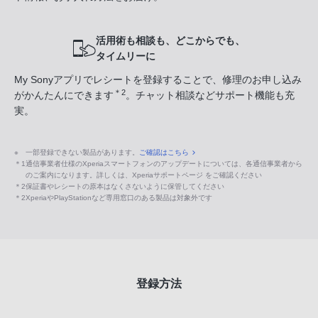
活用術も相談も、どこからでも、
タイムリーに
My Sonyアプリでレシートを登録することで、修理のお申し込み
＊2
がかんたんにできます
。チャット相談などサポート機能も充
実。
※
一部登録できない製品があります。
ご確認はこちら
＊1
通信事業者仕様のXperiaスマートフォンのアップデートについては、各通信事業者から
のご案内になります。詳しくは、Xperiaサポートページ をご確認ください
＊2
保証書やレシートの原本はなくさないように保管してください
＊2
XperiaやPlayStationなど専用窓口のある製品は対象外です
登録方法