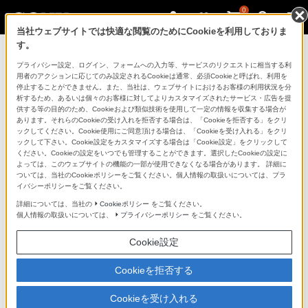
0
当社ウェブサイトでは快適な閲覧のためにCookieを利用しておりま
す。
マイページ
プライバシー設定、ログイン、フォームへの入力等、サービスのリクエストに相当する利
用者のアクションに応じてのみ設定されるCookieは通常、必須Cookieと呼ばれ、利用を
停止することができません。また、当社は、ウェブサイトにおけるお客様の利用状況を分
析するため、あるいは個々のお客様に対してよりカスタマイズされたサービス・広告を提
供する等の目的のため、Cookieおよび類似技術を使用して一定の情報を収集する場合が
あります。それらのCookieの受け入れを拒否する場合は、「Cookieを拒否する」をクリ
ックしてください。Cookie使用にご同意頂ける場合は、「Cookieを受け入れる」をクリ
ックして下さい。Cookie設定をカスタマイズする場合は「Cookie設定」をクリックして
ください。Cookieの設定をいつでも管理することができます。選択したCookieの設定に
「できたらいいな」も
よっては、このウェブサイトの機能の一部が使用できなくなる場合があります。 詳細に
ついては、当社のCookieポリシーをご覧ください。個人情報の取扱いについては、プラ
「安心」も
イバシーポリシーをご覧ください。
詳細については、当社の
Cookieポリシー
をご覧ください。
個人情報の取扱いについては、
プライバシーポリシー
をご覧ください。
Cookie設定
Cookieを拒否する
Cookieを受け入れる