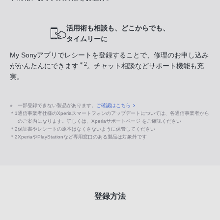
活用術も相談も、どこからでも、
タイムリーに
My Sonyアプリでレシートを登録することで、修理のお申し込み
＊2
がかんたんにできます
。チャット相談などサポート機能も充
実。
※
一部登録できない製品があります。
ご確認はこちら
＊1
通信事業者仕様のXperiaスマートフォンのアップデートについては、各通信事業者から
のご案内になります。詳しくは、Xperiaサポートページ をご確認ください
＊2
保証書やレシートの原本はなくさないように保管してください
＊2
XperiaやPlayStationなど専用窓口のある製品は対象外です
登録方法