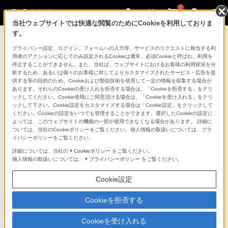
0
当社ウェブサイトでは快適な閲覧のためにCookieを利用しておりま
す。
マイページ
プライバシー設定、ログイン、フォームへの入力等、サービスのリクエストに相当する利
用者のアクションに応じてのみ設定されるCookieは通常、必須Cookieと呼ばれ、利用を
停止することができません。また、当社は、ウェブサイトにおけるお客様の利用状況を分
析するため、あるいは個々のお客様に対してよりカスタマイズされたサービス・広告を提
供する等の目的のため、Cookieおよび類似技術を使用して一定の情報を収集する場合が
あります。それらのCookieの受け入れを拒否する場合は、「Cookieを拒否する」をクリ
ックしてください。Cookie使用にご同意頂ける場合は、「Cookieを受け入れる」をクリ
ックして下さい。Cookie設定をカスタマイズする場合は「Cookie設定」をクリックして
ください。Cookieの設定をいつでも管理することができます。選択したCookieの設定に
「できたらいいな」も
よっては、このウェブサイトの機能の一部が使用できなくなる場合があります。 詳細に
ついては、当社のCookieポリシーをご覧ください。個人情報の取扱いについては、プラ
「安心」も
イバシーポリシーをご覧ください。
詳細については、当社の
Cookieポリシー
をご覧ください。
個人情報の取扱いについては、
プライバシーポリシー
をご覧ください。
Cookie設定
Cookieを拒否する
Cookieを受け入れる