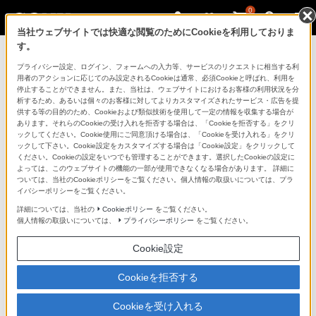
0
当社ウェブサイトでは快適な閲覧のためにCookieを利用しておりま
す。
マイページ
プライバシー設定、ログイン、フォームへの入力等、サービスのリクエストに相当する利
用者のアクションに応じてのみ設定されるCookieは通常、必須Cookieと呼ばれ、利用を
停止することができません。また、当社は、ウェブサイトにおけるお客様の利用状況を分
析するため、あるいは個々のお客様に対してよりカスタマイズされたサービス・広告を提
供する等の目的のため、Cookieおよび類似技術を使用して一定の情報を収集する場合が
あります。それらのCookieの受け入れを拒否する場合は、「Cookieを拒否する」をクリ
ックしてください。Cookie使用にご同意頂ける場合は、「Cookieを受け入れる」をクリ
ックして下さい。Cookie設定をカスタマイズする場合は「Cookie設定」をクリックして
ください。Cookieの設定をいつでも管理することができます。選択したCookieの設定に
「できたらいいな」も
よっては、このウェブサイトの機能の一部が使用できなくなる場合があります。 詳細に
ついては、当社のCookieポリシーをご覧ください。個人情報の取扱いについては、プラ
「安心」も
イバシーポリシーをご覧ください。
詳細については、当社の
Cookieポリシー
をご覧ください。
個人情報の取扱いについては、
プライバシーポリシー
をご覧ください。
Cookie設定
Cookieを拒否する
Cookieを受け入れる