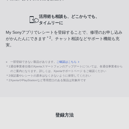
活用術も相談も、どこからでも、
タイムリーに
My Sonyアプリでレシートを登録することで、修理のお申し込み
＊2
がかんたんにできます
。チャット相談などサポート機能も充
実。
※
一部登録できない製品があります。
ご確認はこちら
＊1
通信事業者仕様のXperiaスマートフォンのアップデートについては、各通信事業者から
のご案内になります。詳しくは、Xperiaサポートページ をご確認ください
＊2
保証書やレシートの原本はなくさないように保管してください
＊2
XperiaやPlayStationなど専用窓口のある製品は対象外です
登録方法