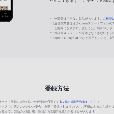
たんにできます
。チャット相談
※
一部登録できない製品があります。
ご確認
＊1
通信事業者仕様のXperiaスマートフォン
ご案内になります。詳しくは、Xperiaサ
＊2
保証書やレシートの原本はなくさないよう
＊2
XperiaやPlayStationなど専用窓口のあ
登録方法
サポート登録にはMy Sonyの登録が必要です
My Sony新規登録はこちら
ストアでご購入いただいた場合、自動で登録されますので、お客様によるお手続き
れるまで、製品のお届け後、数日から2週間程度かかる場合があります