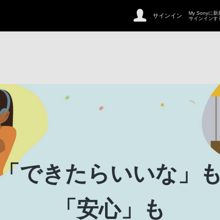
My Sonyに
サインイン
サインインす
「できたらいいな」
「安心」も