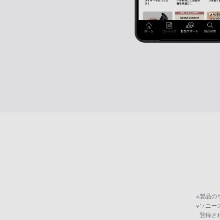
※
製品の
※
ソニー
登録さ