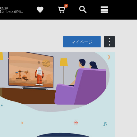
0
新規登録
るともっと便利に
マイページ
も