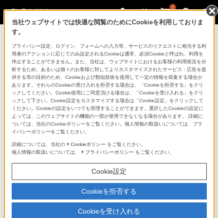
0
当社ウェブサイトでは快適な閲覧のためにCookieを利用しておりま
す。
マイページ
プライバシー設定、ログイン、フォームへの入力等、サービスのリクエストに相当する利
用者のアクションに応じてのみ設定されるCookieは通常、必須Cookieと呼ばれ、利用を
停止することができません。また、当社は、ウェブサイトにおけるお客様の利用状況を分
析するため、あるいは個々のお客様に対してよりカスタマイズされたサービス・広告を提
供する等の目的のため、Cookieおよび類似技術を使用して一定の情報を収集する場合が
あります。それらのCookieの受け入れを拒否する場合は、「Cookieを拒否する」をクリ
ックしてください。Cookie使用にご同意頂ける場合は、「Cookieを受け入れる」をクリ
ックして下さい。Cookie設定をカスタマイズする場合は「Cookie設定」をクリックして
ください。Cookieの設定をいつでも管理することができます。選択したCookieの設定に
「できたらいいな」も
よっては、このウェブサイトの機能の一部が使用できなくなる場合があります。 詳細に
ついては、当社のCookieポリシーをご覧ください。個人情報の取扱いについては、プラ
「安心」も
イバシーポリシーをご覧ください。
詳細については、当社の
Cookieポリシー
をご覧ください。
個人情報の取扱いについては、
プライバシーポリシー
をご覧ください。
Cookie設定
Cookieを拒否する
Cookieを受け入れる