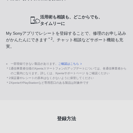
活用術も相談も、どこからでも、
タイムリーに
My Sonyアプリでレシートを登録することで、修理のお申し込み
＊2
がかんたんにできます
。チャット相談などサポート機能も充
実。
※
一部登録できない製品があります。
ご確認はこちら
＊1
通信事業者仕様のXperiaスマートフォンのアップデートについては、各通信事業者から
のご案内になります。詳しくは、Xperiaサポートページ をご確認ください
＊2
保証書やレシートの原本はなくさないように保管してください
＊2
XperiaやPlayStationなど専用窓口のある製品は対象外です
登録方法