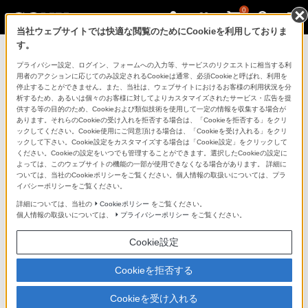
0
当社ウェブサイトでは快適な閲覧のためにCookieを利用しておりま
す。
マイページ
プライバシー設定、ログイン、フォームへの入力等、サービスのリクエストに相当する利
用者のアクションに応じてのみ設定されるCookieは通常、必須Cookieと呼ばれ、利用を
停止することができません。また、当社は、ウェブサイトにおけるお客様の利用状況を分
析するため、あるいは個々のお客様に対してよりカスタマイズされたサービス・広告を提
供する等の目的のため、Cookieおよび類似技術を使用して一定の情報を収集する場合が
あります。それらのCookieの受け入れを拒否する場合は、「Cookieを拒否する」をクリ
ックしてください。Cookie使用にご同意頂ける場合は、「Cookieを受け入れる」をクリ
ックして下さい。Cookie設定をカスタマイズする場合は「Cookie設定」をクリックして
ください。Cookieの設定をいつでも管理することができます。選択したCookieの設定に
「できたらいいな」も
よっては、このウェブサイトの機能の一部が使用できなくなる場合があります。 詳細に
ついては、当社のCookieポリシーをご覧ください。個人情報の取扱いについては、プラ
「安心」も
イバシーポリシーをご覧ください。
詳細については、当社の
Cookieポリシー
をご覧ください。
個人情報の取扱いについては、
プライバシーポリシー
をご覧ください。
Cookie設定
Cookieを拒否する
Cookieを受け入れる