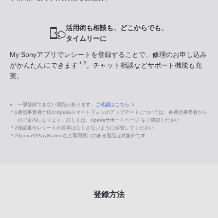
活用術も相談も、どこからでも、
タイムリーに
My Sonyアプリでレシートを登録することで、修理のお申し込み
＊2
がかんたんにできます
。チャット相談などサポート機能も充
実。
※
一部登録できない製品があります。
ご確認はこちら
＊1
通信事業者仕様のXperiaスマートフォンのアップデートについては、各通信事業者から
のご案内になります。詳しくは、Xperiaサポートページ をご確認ください
＊2
保証書やレシートの原本はなくさないように保管してください
＊2
XperiaやPlayStationなど専用窓口のある製品は対象外です
登録方法