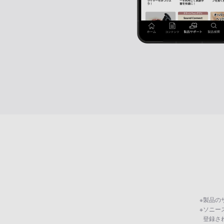
※
製品の
※
ソニー
登録さ