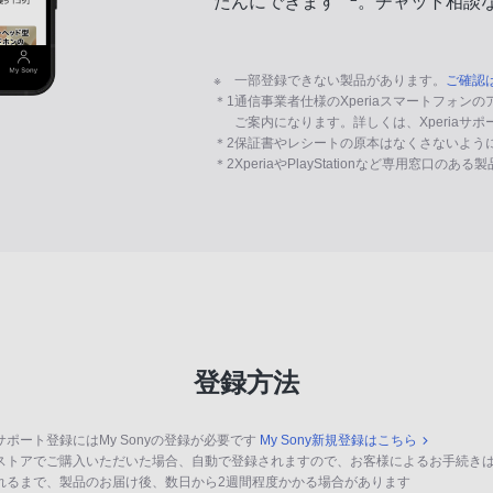
たんにできます
。チャット相談
※
一部登録できない製品があります。
ご確認
＊1
通信事業者仕様のXperiaスマートフォン
ご案内になります。詳しくは、Xperiaサ
＊2
保証書やレシートの原本はなくさないよう
＊2
XperiaやPlayStationなど専用窓口のあ
登録方法
サポート登録にはMy Sonyの登録が必要です
My Sony新規登録はこちら
ストアでご購入いただいた場合、自動で登録されますので、お客様によるお手続き
れるまで、製品のお届け後、数日から2週間程度かかる場合があります