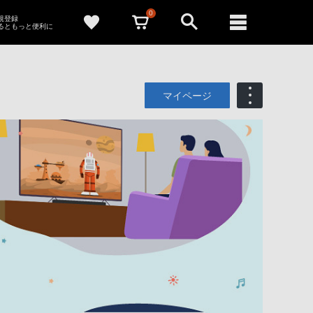
0
新規登録
るともっと便利に
マイページ
も