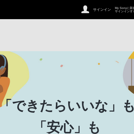
My Sonyに
サインイン
サインインす
「できたらいいな」
「安心」も