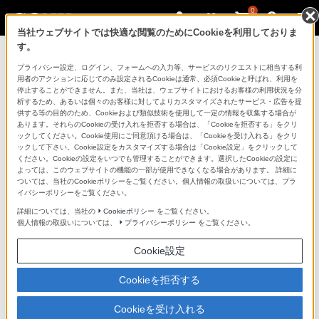
0
当社ウェブサイトでは快適な閲覧のためにCookieを利用しておりま
す。
マイページ
プライバシー設定、ログイン、フォームへの入力等、サービスのリクエストに相当する利
用者のアクションに応じてのみ設定されるCookieは通常、必須Cookieと呼ばれ、利用を
停止することができません。また、当社は、ウェブサイトにおけるお客様の利用状況を分
析するため、あるいは個々のお客様に対してよりカスタマイズされたサービス・広告を提
供する等の目的のため、Cookieおよび類似技術を使用して一定の情報を収集する場合が
あります。それらのCookieの受け入れを拒否する場合は、「Cookieを拒否する」をクリ
ックしてください。Cookie使用にご同意頂ける場合は、「Cookieを受け入れる」をクリ
ックして下さい。Cookie設定をカスタマイズする場合は「Cookie設定」をクリックして
ください。Cookieの設定をいつでも管理することができます。選択したCookieの設定に
「できたらいいな」も
よっては、このウェブサイトの機能の一部が使用できなくなる場合があります。 詳細に
ついては、当社のCookieポリシーをご覧ください。個人情報の取扱いについては、プラ
「安心」も
イバシーポリシーをご覧ください。
詳細については、当社の
Cookieポリシー
をご覧ください。
個人情報の取扱いについては、
プライバシーポリシー
をご覧ください。
Cookie設定
Cookieを拒否する
Cookieを受け入れる