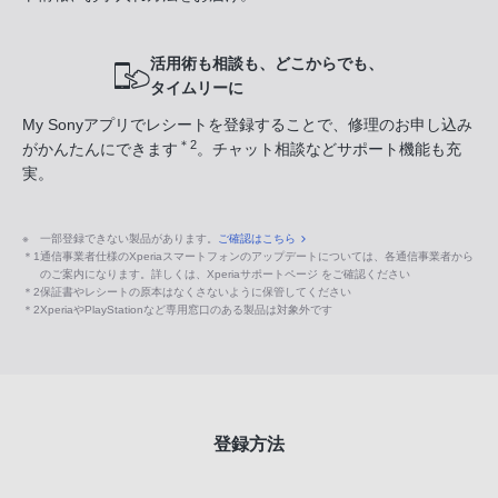
活用術も相談も、どこからでも、
タイムリーに
My Sonyアプリでレシートを登録することで、修理のお申し込み
＊2
がかんたんにできます
。チャット相談などサポート機能も充
実。
※
一部登録できない製品があります。
ご確認はこちら
＊1
通信事業者仕様のXperiaスマートフォンのアップデートについては、各通信事業者から
のご案内になります。詳しくは、Xperiaサポートページ をご確認ください
＊2
保証書やレシートの原本はなくさないように保管してください
＊2
XperiaやPlayStationなど専用窓口のある製品は対象外です
登録方法