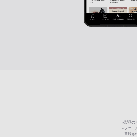
※
製品の
※
ソニー
登録さ