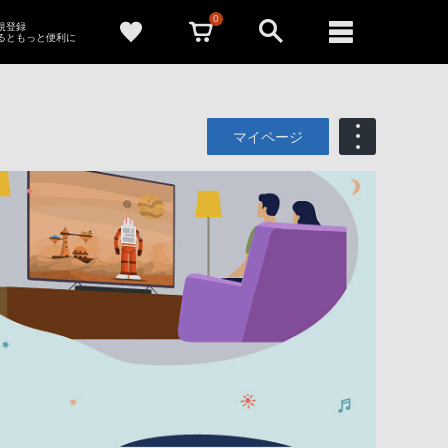
0
新規登録
るともっと便利に
マイページ
も