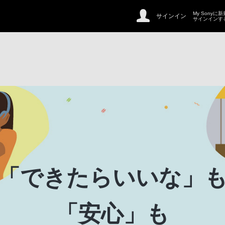
My Sonyに
サインイン
サインインす
「できたらいいな」
「安心」も