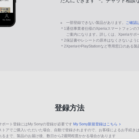
たんにできます
。チャット相談
※
一部登録できない製品があります。
ご確認
＊1
通信事業者仕様のXperiaスマートフォン
ご案内になります。詳しくは、Xperiaサ
＊2
保証書やレシートの原本はなくさないよう
＊2
XperiaやPlayStationなど専用窓口のあ
登録方法
サポート登録にはMy Sonyの登録が必要です
My Sony新規登録はこちら
ストアでご購入いただいた場合、自動で登録されますので、お客様によるお手続き
れるまで、製品のお届け後、数日から2週間程度かかる場合があります