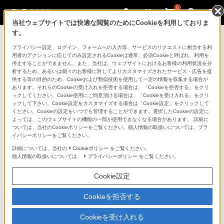
0
当社ウェブサイトでは快適な閲覧のためにCookieを利用しておりま
す。
マイページ
プライバシー設定、ログイン、フォームへの入力等、サービスのリクエストに相当する利
用者のアクションに応じてのみ設定されるCookieは通常、必須Cookieと呼ばれ、利用を
停止することができません。また、当社は、ウェブサイトにおけるお客様の利用状況を分
析するため、あるいは個々のお客様に対してよりカスタマイズされたサービス・広告を提
供する等の目的のため、Cookieおよび類似技術を使用して一定の情報を収集する場合が
あります。それらのCookieの受け入れを拒否する場合は、「Cookieを拒否する」をクリ
ックしてください。Cookie使用にご同意頂ける場合は、「Cookieを受け入れる」をクリ
ックして下さい。Cookie設定をカスタマイズする場合は「Cookie設定」をクリックして
ください。Cookieの設定をいつでも管理することができます。選択したCookieの設定に
「できたらいいな」も
よっては、このウェブサイトの機能の一部が使用できなくなる場合があります。 詳細に
ついては、当社のCookieポリシーをご覧ください。個人情報の取扱いについては、プラ
「安心」も
イバシーポリシーをご覧ください。
詳細については、当社の
Cookieポリシー
をご覧ください。
個人情報の取扱いについては、
プライバシーポリシー
をご覧ください。
Cookie設定
Cookieを拒否する
Cookieを受け入れる