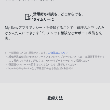
活用術も相談も、どこからでも、
タイムリーに
My Sonyアプリでレシートを登録することで、修理のお申し込み
＊2
がかんたんにできます
。チャット相談などサポート機能も充
実。
※
一部登録できない製品があります。
ご確認はこちら
＊1
通信事業者仕様のXperiaスマートフォンのアップデートについては、各通信事業者から
のご案内になります。詳しくは、Xperiaサポートページ をご確認ください
＊2
保証書やレシートの原本はなくさないように保管してください
＊2
XperiaやPlayStationなど専用窓口のある製品は対象外です
登録方法