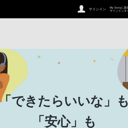
My Sonyに
サインイン
サインインす
「できたらいいな」
「安心」も