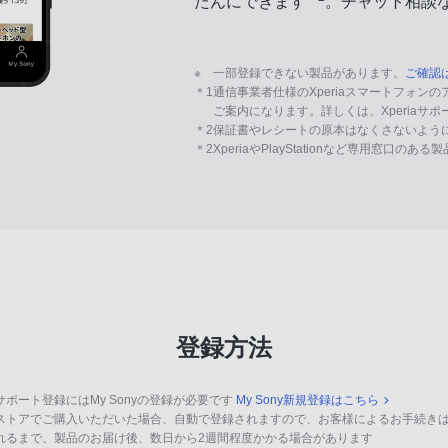
たんにできます
。チャット相談
※
一部登録できない製品があります。
ご確認
＊1
通信事業者仕様のXperiaスマートフォン
ご案内になります。詳しくは、Xperiaサ
＊2
保証書やレシートの原本はなくさないよう
＊2
XperiaやPlayStationなど専用窓口のあ
登録方法
サポート登録にはMy Sonyの登録が必要です
My Sony新規登録はこちら
ストアでご購入いただいた場合、自動で登録されますので、お客様によるお手続き
れるまで、製品のお届け後、数日から2週間程度かかる場合があります