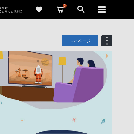
0
新規登録
るともっと便利に
マイページ
も