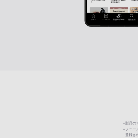
※
製品の
※
ソニー
登録さ