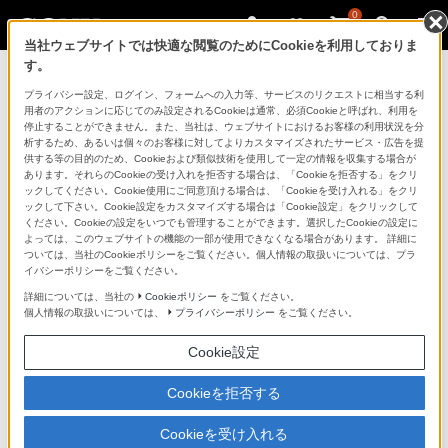
0
当社ウェブサイトでは快適な閲覧のためにCookieを利用しておりま
す。
マイページ
プライバシー設定、ログイン、フォームへの入力等、サービスのリクエストに相当する利
用者のアクションに応じてのみ設定されるCookieは通常、必須Cookieと呼ばれ、利用を
停止することができません。また、当社は、ウェブサイトにおけるお客様の利用状況を分
析するため、あるいは個々のお客様に対してよりカスタマイズされたサービス・広告を提
供する等の目的のため、Cookieおよび類似技術を使用して一定の情報を収集する場合が
あります。それらのCookieの受け入れを拒否する場合は、「Cookieを拒否する」をクリ
ックしてください。Cookie使用にご同意頂ける場合は、「Cookieを受け入れる」をクリ
ックして下さい。Cookie設定をカスタマイズする場合は「Cookie設定」をクリックして
ください。Cookieの設定をいつでも管理することができます。選択したCookieの設定に
「できたらいいな」も
よっては、このウェブサイトの機能の一部が使用できなくなる場合があります。 詳細に
ついては、当社のCookieポリシーをご覧ください。個人情報の取扱いについては、プラ
「安心」も
イバシーポリシーをご覧ください。
詳細については、当社の
Cookieポリシー
をご覧ください。
個人情報の取扱いについては、
プライバシーポリシー
をご覧ください。
Cookie設定
Cookieを拒否する
Cookieを受け入れる