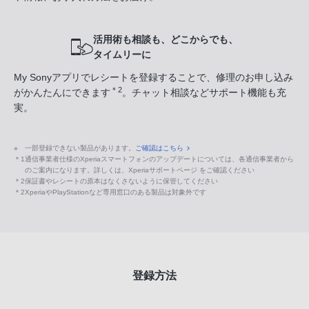
活用術も相談も、どこからでも、
タイムリーに
My Sonyアプリでレシートを登録することで、修理のお申し込み
＊2
がかんたんにできます
。チャット相談などサポート機能も充
実。
※
一部登録できない製品があります。
ご確認はこちら
＊1
通信事業者仕様のXperiaスマートフォンのアップデートについては、各通信事業者から
のご案内になります。詳しくは、Xperiaサポートページ をご確認ください
＊2
保証書やレシートの原本はなくさないように保管してください
＊2
XperiaやPlayStationなど専用窓口のある製品は対象外です
登録方法