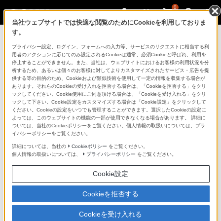
0
当社ウェブサイトでは快適な閲覧のためにCookieを利用しておりま
す。
マイページ
プライバシー設定、ログイン、フォームへの入力等、サービスのリクエストに相当する利
用者のアクションに応じてのみ設定されるCookieは通常、必須Cookieと呼ばれ、利用を
停止することができません。また、当社は、ウェブサイトにおけるお客様の利用状況を分
析するため、あるいは個々のお客様に対してよりカスタマイズされたサービス・広告を提
供する等の目的のため、Cookieおよび類似技術を使用して一定の情報を収集する場合が
あります。それらのCookieの受け入れを拒否する場合は、「Cookieを拒否する」をクリ
ックしてください。Cookie使用にご同意頂ける場合は、「Cookieを受け入れる」をクリ
ックして下さい。Cookie設定をカスタマイズする場合は「Cookie設定」をクリックして
ください。Cookieの設定をいつでも管理することができます。選択したCookieの設定に
「できたらいいな」も
よっては、このウェブサイトの機能の一部が使用できなくなる場合があります。 詳細に
ついては、当社のCookieポリシーをご覧ください。個人情報の取扱いについては、プラ
「安心」も
イバシーポリシーをご覧ください。
詳細については、当社の
Cookieポリシー
をご覧ください。
個人情報の取扱いについては、
プライバシーポリシー
をご覧ください。
Cookie設定
Cookieを拒否する
Cookieを受け入れる