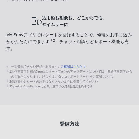
活用術も相談も、どこからでも、
タイムリーに
My Sonyアプリでレシートを登録することで、修理のお申し込み
＊2
がかんたんにできます
。チャット相談などサポート機能も充
実。
※
一部登録できない製品があります。
ご確認はこちら
＊1
通信事業者仕様のXperiaスマートフォンのアップデートについては、各通信事業者から
のご案内になります。詳しくは、Xperiaサポートページ をご確認ください
＊2
保証書やレシートの原本はなくさないように保管してください
＊2
XperiaやPlayStationなど専用窓口のある製品は対象外です
登録方法