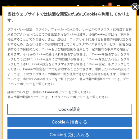
0
当社ウェブサイトでは快適な閲覧のためにCookieを利用しておりま
す。
マイページ
プライバシー設定、ログイン、フォームへの入力等、サービスのリクエストに相当する利
用者のアクションに応じてのみ設定されるCookieは通常、必須Cookieと呼ばれ、利用を
停止することができません。また、当社は、ウェブサイトにおけるお客様の利用状況を分
析するため、あるいは個々のお客様に対してよりカスタマイズされたサービス・広告を提
供する等の目的のため、Cookieおよび類似技術を使用して一定の情報を収集する場合が
あります。それらのCookieの受け入れを拒否する場合は、「Cookieを拒否する」をクリ
ックしてください。Cookie使用にご同意頂ける場合は、「Cookieを受け入れる」をクリ
ックして下さい。Cookie設定をカスタマイズする場合は「Cookie設定」をクリックして
ください。Cookieの設定をいつでも管理することができます。選択したCookieの設定に
「できたらいいな」も
よっては、このウェブサイトの機能の一部が使用できなくなる場合があります。 詳細に
ついては、当社のCookieポリシーをご覧ください。個人情報の取扱いについては、プラ
「安心」も
イバシーポリシーをご覧ください。
詳細については、当社の
Cookieポリシー
をご覧ください。
個人情報の取扱いについては、
プライバシーポリシー
をご覧ください。
Cookie設定
Cookieを拒否する
Cookieを受け入れる