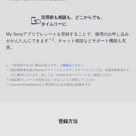
活用術も相談も、どこからでも、
タイムリーに
My Sonyアプリでレシートを登録することで、修理のお申し込み
＊2
がかんたんにできます
。チャット相談などサポート機能も充
実。
※
一部登録できない製品があります。
ご確認はこちら
＊1
通信事業者仕様のXperiaスマートフォンのアップデートについては、各通信事業者から
のご案内になります。詳しくは、Xperiaサポートページ をご確認ください
＊2
保証書やレシートの原本はなくさないように保管してください
＊2
XperiaやPlayStationなど専用窓口のある製品は対象外です
登録方法