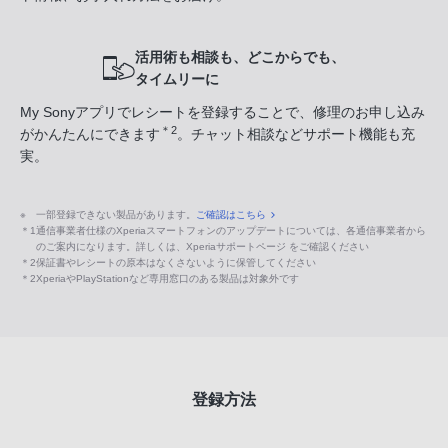
活用術も相談も、どこからでも、
タイムリーに
My Sonyアプリでレシートを登録することで、修理のお申し込み
＊2
がかんたんにできます
。チャット相談などサポート機能も充
実。
※
一部登録できない製品があります。
ご確認はこちら
＊1
通信事業者仕様のXperiaスマートフォンのアップデートについては、各通信事業者から
のご案内になります。詳しくは、Xperiaサポートページ をご確認ください
＊2
保証書やレシートの原本はなくさないように保管してください
＊2
XperiaやPlayStationなど専用窓口のある製品は対象外です
登録方法