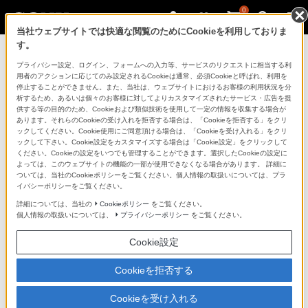
0
当社ウェブサイトでは快適な閲覧のためにCookieを利用しておりま
す。
マイページ
プライバシー設定、ログイン、フォームへの入力等、サービスのリクエストに相当する利
用者のアクションに応じてのみ設定されるCookieは通常、必須Cookieと呼ばれ、利用を
停止することができません。また、当社は、ウェブサイトにおけるお客様の利用状況を分
析するため、あるいは個々のお客様に対してよりカスタマイズされたサービス・広告を提
供する等の目的のため、Cookieおよび類似技術を使用して一定の情報を収集する場合が
あります。それらのCookieの受け入れを拒否する場合は、「Cookieを拒否する」をクリ
ックしてください。Cookie使用にご同意頂ける場合は、「Cookieを受け入れる」をクリ
ックして下さい。Cookie設定をカスタマイズする場合は「Cookie設定」をクリックして
ください。Cookieの設定をいつでも管理することができます。選択したCookieの設定に
「できたらいいな」も
よっては、このウェブサイトの機能の一部が使用できなくなる場合があります。 詳細に
ついては、当社のCookieポリシーをご覧ください。個人情報の取扱いについては、プラ
「安心」も
イバシーポリシーをご覧ください。
詳細については、当社の
Cookieポリシー
をご覧ください。
個人情報の取扱いについては、
プライバシーポリシー
をご覧ください。
Cookie設定
Cookieを拒否する
Cookieを受け入れる