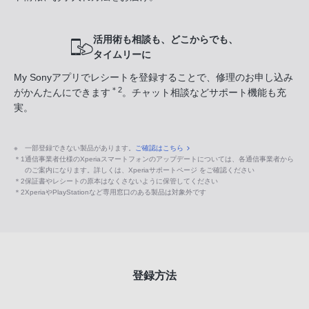
活用術も相談も、どこからでも、
タイムリーに
My Sonyアプリでレシートを登録することで、修理のお申し込み
＊2
がかんたんにできます
。チャット相談などサポート機能も充
実。
※
一部登録できない製品があります。
ご確認はこちら
＊1
通信事業者仕様のXperiaスマートフォンのアップデートについては、各通信事業者から
のご案内になります。詳しくは、Xperiaサポートページ をご確認ください
＊2
保証書やレシートの原本はなくさないように保管してください
＊2
XperiaやPlayStationなど専用窓口のある製品は対象外です
登録方法