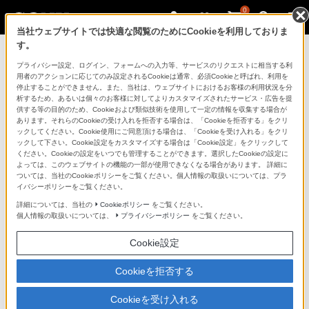
0
当社ウェブサイトでは快適な閲覧のためにCookieを利用しておりま
す。
マイページ
プライバシー設定、ログイン、フォームへの入力等、サービスのリクエストに相当する利
用者のアクションに応じてのみ設定されるCookieは通常、必須Cookieと呼ばれ、利用を
停止することができません。また、当社は、ウェブサイトにおけるお客様の利用状況を分
析するため、あるいは個々のお客様に対してよりカスタマイズされたサービス・広告を提
供する等の目的のため、Cookieおよび類似技術を使用して一定の情報を収集する場合が
あります。それらのCookieの受け入れを拒否する場合は、「Cookieを拒否する」をクリ
ックしてください。Cookie使用にご同意頂ける場合は、「Cookieを受け入れる」をクリ
ックして下さい。Cookie設定をカスタマイズする場合は「Cookie設定」をクリックして
ください。Cookieの設定をいつでも管理することができます。選択したCookieの設定に
「できたらいいな」も
よっては、このウェブサイトの機能の一部が使用できなくなる場合があります。 詳細に
ついては、当社のCookieポリシーをご覧ください。個人情報の取扱いについては、プラ
「安心」も
イバシーポリシーをご覧ください。
詳細については、当社の
Cookieポリシー
をご覧ください。
個人情報の取扱いについては、
プライバシーポリシー
をご覧ください。
Cookie設定
Cookieを拒否する
Cookieを受け入れる