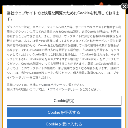
0
当社ウェブサイトでは快適な閲覧のためにCookieを利用しておりま
す。
マイページ
プライバシー設定、ログイン、フォームへの入力等、サービスのリクエストに相当する利
用者のアクションに応じてのみ設定されるCookieは通常、必須Cookieと呼ばれ、利用を
停止することができません。また、当社は、ウェブサイトにおけるお客様の利用状況を分
析するため、あるいは個々のお客様に対してよりカスタマイズされたサービス・広告を提
供する等の目的のため、Cookieおよび類似技術を使用して一定の情報を収集する場合が
あります。それらのCookieの受け入れを拒否する場合は、「Cookieを拒否する」をクリ
ックしてください。Cookie使用にご同意頂ける場合は、「Cookieを受け入れる」をクリ
ックして下さい。Cookie設定をカスタマイズする場合は「Cookie設定」をクリックして
ください。Cookieの設定をいつでも管理することができます。選択したCookieの設定に
「できたらいいな」も
よっては、このウェブサイトの機能の一部が使用できなくなる場合があります。 詳細に
ついては、当社のCookieポリシーをご覧ください。個人情報の取扱いについては、プラ
「安心」も
イバシーポリシーをご覧ください。
詳細については、当社の
Cookieポリシー
をご覧ください。
個人情報の取扱いについては、
プライバシーポリシー
をご覧ください。
Cookie設定
Cookieを拒否する
Cookieを受け入れる