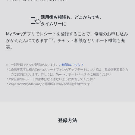
活用術も相談も、どこからでも、
タイムリーに
My Sonyアプリでレシートを登録することで、修理のお申し込み
＊2
がかんたんにできます
。チャット相談などサポート機能も充
実。
※
一部登録できない製品があります。
ご確認はこちら
＊1
通信事業者仕様のXperiaスマートフォンのアップデートについては、各通信事業者から
のご案内になります。詳しくは、Xperiaサポートページ をご確認ください
＊2
保証書やレシートの原本はなくさないように保管してください
＊2
XperiaやPlayStationなど専用窓口のある製品は対象外です
登録方法