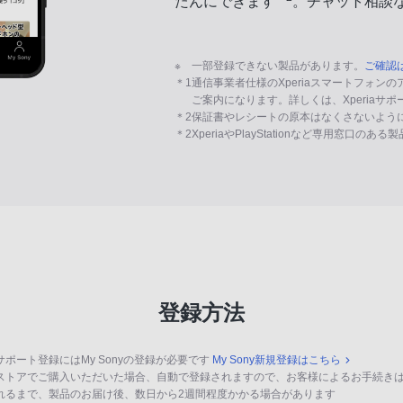
たんにできます
。チャット相談
※
一部登録できない製品があります。
ご確認
＊1
通信事業者仕様のXperiaスマートフォン
ご案内になります。詳しくは、Xperiaサ
＊2
保証書やレシートの原本はなくさないよう
＊2
XperiaやPlayStationなど専用窓口のあ
登録方法
サポート登録にはMy Sonyの登録が必要です
My Sony新規登録はこちら
ストアでご購入いただいた場合、自動で登録されますので、お客様によるお手続き
れるまで、製品のお届け後、数日から2週間程度かかる場合があります