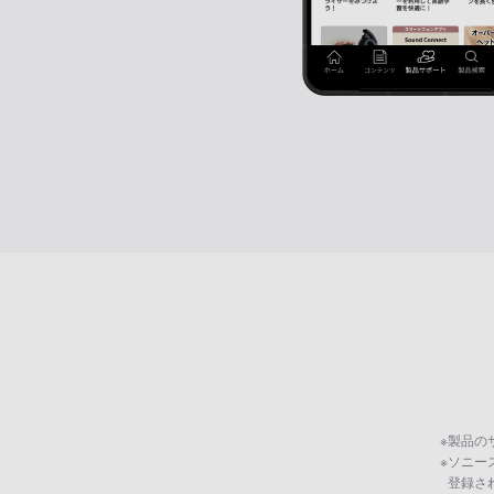
※
製品の
※
ソニー
登録さ