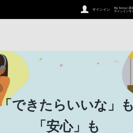
My Sonyに
サインイン
サインインす
「できたらいいな」
「安心」も