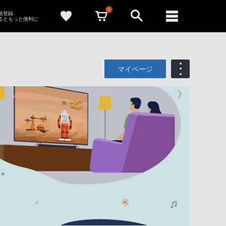
0
新規登録
るともっと便利に
マイページ
も