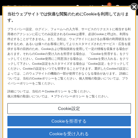
0
当社ウェブサイトでは快適な閲覧のためにCookieを利用しておりま
す。
マイページ
プライバシー設定、ログイン、フォームへの入力等、サービスのリクエストに相当する利
用者のアクションに応じてのみ設定されるCookieは通常、必須Cookieと呼ばれ、利用を
停止することができません。また、当社は、ウェブサイトにおけるお客様の利用状況を分
析するため、あるいは個々のお客様に対してよりカスタマイズされたサービス・広告を提
供する等の目的のため、Cookieおよび類似技術を使用して一定の情報を収集する場合が
あります。それらのCookieの受け入れを拒否する場合は、「Cookieを拒否する」をクリ
ックしてください。Cookie使用にご同意頂ける場合は、「Cookieを受け入れる」をクリ
ックして下さい。Cookie設定をカスタマイズする場合は「Cookie設定」をクリックして
ください。Cookieの設定をいつでも管理することができます。選択したCookieの設定に
「できたらいいな」も
よっては、このウェブサイトの機能の一部が使用できなくなる場合があります。 詳細に
ついては、当社のCookieポリシーをご覧ください。個人情報の取扱いについては、プラ
「安心」も
イバシーポリシーをご覧ください。
詳細については、当社の
Cookieポリシー
をご覧ください。
個人情報の取扱いについては、
プライバシーポリシー
をご覧ください。
Cookie設定
Cookieを拒否する
Cookieを受け入れる