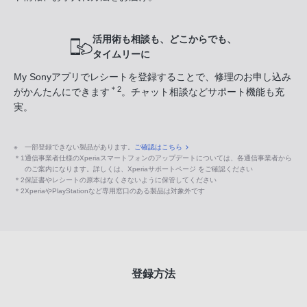
活用術も相談も、どこからでも、
タイムリーに
My Sonyアプリでレシートを登録することで、修理のお申し込み
＊2
がかんたんにできます
。チャット相談などサポート機能も充
実。
※
一部登録できない製品があります。
ご確認はこちら
＊1
通信事業者仕様のXperiaスマートフォンのアップデートについては、各通信事業者から
のご案内になります。詳しくは、Xperiaサポートページ をご確認ください
＊2
保証書やレシートの原本はなくさないように保管してください
＊2
XperiaやPlayStationなど専用窓口のある製品は対象外です
登録方法