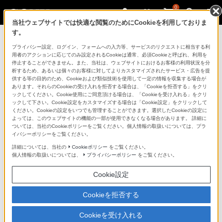
0
当社ウェブサイトでは快適な閲覧のためにCookieを利用しておりま
す。
マイページ
プライバシー設定、ログイン、フォームへの入力等、サービスのリクエストに相当する利
用者のアクションに応じてのみ設定されるCookieは通常、必須Cookieと呼ばれ、利用を
停止することができません。また、当社は、ウェブサイトにおけるお客様の利用状況を分
析するため、あるいは個々のお客様に対してよりカスタマイズされたサービス・広告を提
供する等の目的のため、Cookieおよび類似技術を使用して一定の情報を収集する場合が
あります。それらのCookieの受け入れを拒否する場合は、「Cookieを拒否する」をクリ
ックしてください。Cookie使用にご同意頂ける場合は、「Cookieを受け入れる」をクリ
ックして下さい。Cookie設定をカスタマイズする場合は「Cookie設定」をクリックして
ください。Cookieの設定をいつでも管理することができます。選択したCookieの設定に
「できたらいいな」も
よっては、このウェブサイトの機能の一部が使用できなくなる場合があります。 詳細に
ついては、当社のCookieポリシーをご覧ください。個人情報の取扱いについては、プラ
「安心」も
イバシーポリシーをご覧ください。
詳細については、当社の
Cookieポリシー
をご覧ください。
個人情報の取扱いについては、
プライバシーポリシー
をご覧ください。
Cookie設定
Cookieを拒否する
Cookieを受け入れる