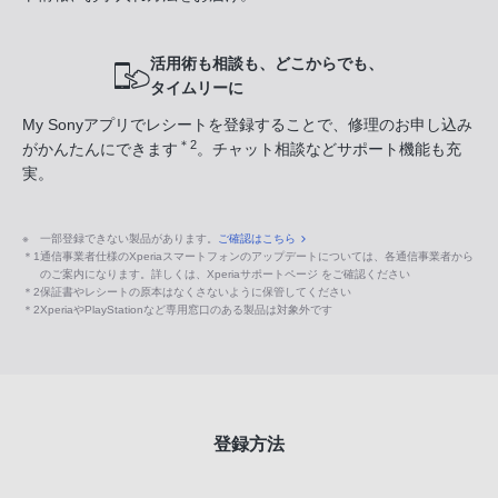
活用術も相談も、どこからでも、
タイムリーに
My Sonyアプリでレシートを登録することで、修理のお申し込み
＊2
がかんたんにできます
。チャット相談などサポート機能も充
実。
※
一部登録できない製品があります。
ご確認はこちら
＊1
通信事業者仕様のXperiaスマートフォンのアップデートについては、各通信事業者から
のご案内になります。詳しくは、Xperiaサポートページ をご確認ください
＊2
保証書やレシートの原本はなくさないように保管してください
＊2
XperiaやPlayStationなど専用窓口のある製品は対象外です
登録方法