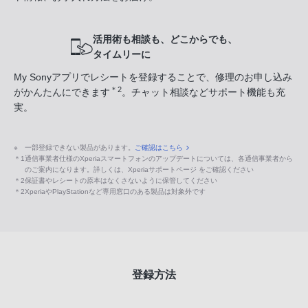
活用術も相談も、どこからでも、
タイムリーに
My Sonyアプリでレシートを登録することで、修理のお申し込み
＊2
がかんたんにできます
。チャット相談などサポート機能も充
実。
※
一部登録できない製品があります。
ご確認はこちら
＊1
通信事業者仕様のXperiaスマートフォンのアップデートについては、各通信事業者から
のご案内になります。詳しくは、Xperiaサポートページ をご確認ください
＊2
保証書やレシートの原本はなくさないように保管してください
＊2
XperiaやPlayStationなど専用窓口のある製品は対象外です
登録方法