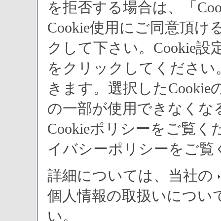
ームゾーンと目されるSシリーズとVシリーズについて
を拒否する場合は、「Co
Cookie使用にご同意頂
SとVシリーズは、ある意味兄弟モデルとも言える関係
クして下さい。Cookie
ン的には全く異なるが、映像部分では両者とも同じ作
からだ。Sシリーズはこれまでの液晶テレビのイメー
をクリックしてください。
インで、幅広い層に受け入れられやすい。一方のVシ
を基調にしたシックなデザインで、今までテレビにな
きます。選択したCook
を感じさせる。
まずは特徴的であるVシリーズのデザインコンセプト
の一部が使用できなくな
当のテレビ事業本部・FTV商品企画課の佐久間大二郎
った。
Cookieポリシーをご
「今までテレビというのはシルバーのものが多く、液
イバシーポリシーをご覧
多くなっています。その背景というのは、テレビは元
べくその存在感を消したいという意向からどんどん明
す。ですが最近多くの人の生活スタイルの中で、自分
詳細については、当社の
めている。その中で存在感を消すシルバーよりも、敢
こだわりという部分を表現できるようなテレビを、と
個人情報の取扱いについ
Vシリーズのブラックフ
顔料や微細なガラス粉末
い。
る、主張する黒なのだ。