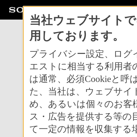
当社ウェブサイトでは
用しております。
プライバシー設定、ログ
エストに相当する利用者の
は通常、必須Cookie
た、当社は、ウェブサイ
9月14日に発表され、この秋冬商戦に投入されるBRAV
ズ・8モデル。新次元の映像世界を切り拓くXシリーズ
め、あるいは個々のお客
ーズ、クール＆モダンデザインでリビングを美しく演
晶プロジェクションテレビのEシリーズである。
ス・広告を提供する等の目
BRAVIAは、これまでの液晶テレビや液晶プロジェ
ではこれから三回に渡り、商品企画担当者のインタビ
て一定の情報を収集する場
魅力と特徴を、徹底的に分析していく。第一回目であ