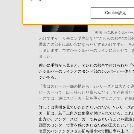
むという手法は、QUALI
だが、闇雲に目立とうと
Cookie設定
を主張しないか。その選
ーデザインなのだ。
「画面下にあるシルバー
わけですが、リモコン受光部など"こちらの都合"の部
通常この部分は黒い穴になったりするわけですが、そ
しまいます。ですからシルバーのラインに合わせて、
ました。」
確かに手前から見ると、テレビの都合で付けられた「
たシルバーのラインとスタンド部のシルバーが一体と
ジがある。
「実はスピーカー部の構造も、Sシリーズとは大きく
ピーカーって、出っ張ったり膨らんだりして存在感た
ーズでは、逆にスピーカー部を薄くすることで、存在
詳しくは実機を見ていただきたいのだが、Vシリーズ
カー部は、若干上向きに角度が付けられている。これ
出方が、アンダースピーカーであるということを意識
画面のセンターで音を感じさせるための工夫だという
表面のパンチングメタル部も極小穴で開口率を上げ、