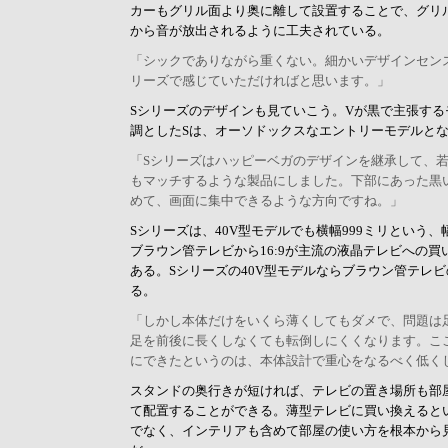
カーもグリル面より奥に離して設置することで、グリ
から音が放出されるように工夫されている。
「シックでありながら重くない。細かいデザインセン
リーズで感じていただければと思います。」
Sシリーズのデザインも見ていこう。Vが黒で主張す
調としたSは、オーソドックスなエントリーモデルと
「Sシリーズはハッピーベガのデザインを継承して、
もマッチするような製品にしました。下部にあった黒
めて、画面に集中できるような方向ですね。」
Sシリーズは、40V型モデルでも横幅999ミリという
ブラウン管テレビから16:9が主流の液晶テレビへの
ある。Sシリーズの40V型モデルならブラウン管テレビ
る。
「しかし本体だけをいくら薄くしてもダメで、問題は
足を前後に長くしなくても転倒しにくくなります。こ
にできたというのは、本体設計で重心をなるべく低く
スタンドの奥行きが短ければ、テレビの置き場所も部
て配置することができる。薄型テレビに買い換えると
でなく、インテリアも含めて部屋の使い方を根本から