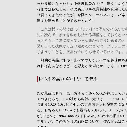
ったり横になったりする物理現象なので、速くしよう
れまでは各社とも、そのあたりを視覚特性を利用した
り切ってきたわけだが、今回のソニーパネルは、パネ
速度を速めることができたという。
「これは我々の間では"プリチルト"と呼んでいるんで
先に読んで、素子を動かし始める準備をしておくとい
るときも、普通に立っている状態から走り始めるのと
乗り出した状態から走り始めるのとでは、ダッシュの
じようなことを、液晶分子にやらせているわけです。
一般的な液晶パネルと比べてプリチルトで応答速度を約
れればああなるほど、と思える技術だが、まさに100
だが最後にもう一点、おそらく多くの人が気にしてい
くべきだろう。この秋から各社の売りは、「フルHD
つまり1920×1080ピクセルの大画面テレビが主力に
る。もちろんBRAVIAでも最高モデルのXシリーズがフ
が、SとVは1366×768のワイドXGA、いわゆる旧来
ネル」だ。このあたりの戦略について、佐久間氏はこ