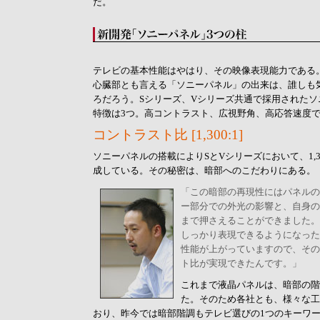
だ。
テレビの基本性能はやはり、その映像表現能力である。B
心臓部とも言える「ソニーパネル」の出来は、誰しも
ろだろう。Sシリーズ、Vシリーズ共通で採用されたソ
特徴は3つ。高コントラスト、広視野角、高応答速度
コントラスト比 [1,300:1]
ソニーパネルの搭載によりSとVシリーズにおいて、1,3
成している。その秘密は、暗部へのこだわりにある。
「この暗部の再現性にはパネルの
ー部分での外光の影響と、自身の
まで押さえることができました。
しっかり表現できるようになった
性能が上がっていますので、その比
ト比が実現できたんです。」
これまで液晶パネルは、暗部の階
た。そのため各社とも、様々な工
おり、昨今では暗部階調もテレビ選びの1つのキーワ