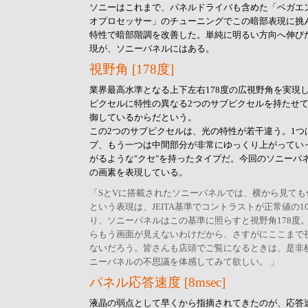
ソニーはこれまで、パネルドライバも含めた「ベガエ
オプロセッサー」のチューニングでこの暗部表現に挑
特性で暗部階調を改善した。単純に明るい方向へ伸び
現が、ソニーパネルにはある。
視野角 [178度]
業界最高水準となる上下左右178度の広視野角を実現
ピクセルに特性の異なる2つのサブピクセルを持たせ
御しているからだという。
この2つのサブピクセルは、光の特性が若干違う。1つ
プ、もう一つは中間部分が非常にゆっくり上がってい
がるような"クセ"を持ったタイプだ。今回のソニーパ
の画素を表現している。
「SとVに搭載されたソニーパネルでは、横から見て
という表現は、JEITA基準でコントラストが正常値の1
り、ソニーパネルはこの基準に照らすと視野角178度。
らもう画面が見えないわけだから、さすがにここまで
ないだろう。皆さんも店頭でご覧になるときは、是非
ニーパネルの不思議を体感してみて欲しい。 」
パネル応答速度 [8msec]
液晶の弱点として早くから指摘されてきたのが、応答