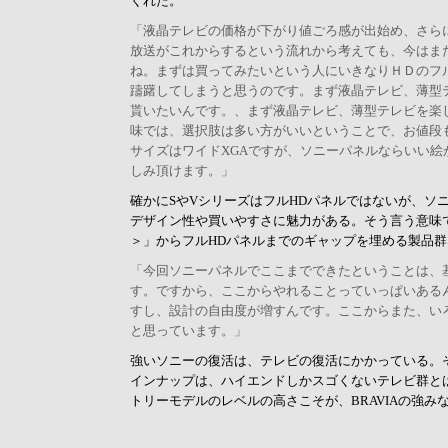
くれた。
「液晶テレビの価格が下がり値ごろ感が出始め、さら
放送がこれからするという流れから考えても、今はま
ね。まずは買ってみたいという人にいきなりＨＤのフ
躊躇してしまうと思うのです。まず液晶テレビ、薄型
貰いたいんです。、まず液晶テレビ、薄型テレビを楽
味では、選択肢は多い方がいいということで、お値段
サイズはワイドXGAですが、ソニーパネルならいい絵
しみ頂けます。」
確かにSやVシリーズはフルHDパネルではないが、ソ
デザイン性や買いやすさに魅力がある。そう言う意味
＞」からフルHDパネルまでのギャップを埋める製品
「今回ソニーパネルでここまでできたということは、
す。ですから、ここからやれることっていっぱいある
すし、設計の自由度が増すんです。ここからまた、い
と思っています。」
強いソニーの復活は、テレビの復活にかかっている。そ
インナップは、ハイエンドしかスゴくないテレビ群と
トリーモデルのレベルの高さこそが、BRAVIAの強み