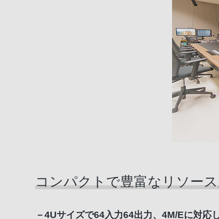
コンパクトで豊富なリソースが
－4Uサイズで64入力64出力、4M/Eに対応