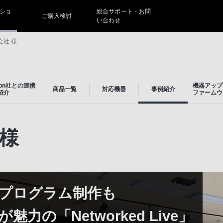
ショ
総合サポート・お問
ご購入検討
い合わせ
社 様
ion社との連携
機器アップ
商品一覧
対応機器
事例紹介
紹介
ファームウ
 様
プログラム制作も
の「Networked Live」