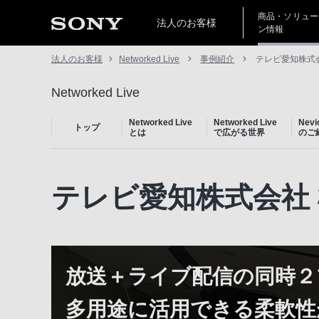
商品・ソリュー
法人のお客様
ン情報
法人のお客様
Networked Live
事例紹介
テレビ愛知株式会
Networked Live
Networked Live
Networked Live
Nev
トップ
とは
で広がる世界
のご
テレビ愛知株式会社
放送＋ライブ配信の同時２
多用途に活用できる柔軟性が魅力